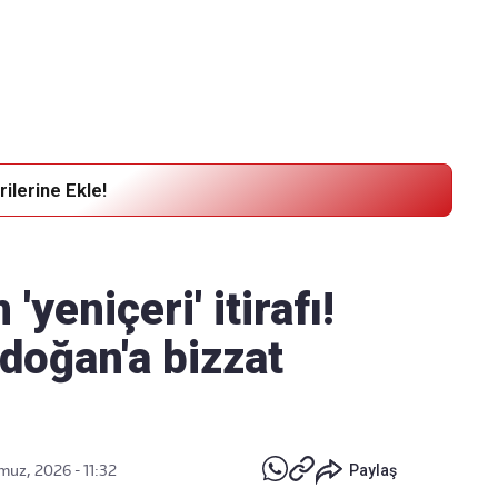
Haber Verin
Editör masamıza bilgi ve materyal
göndermek için
tıklayın
ilerine Ekle!
yeniçeri' itirafı!
oğan'a bizzat
uz, 2026 - 11:32
Paylaş