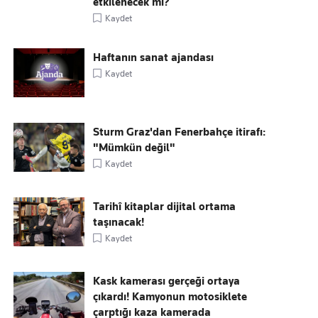
etkilenecek mi?
Kaydet
Haftanın sanat ajandası
Kaydet
Sturm Graz'dan Fenerbahçe itirafı:
"Mümkün değil"
Kaydet
Tarihî kitaplar dijital ortama
taşınacak!
Kaydet
Kask kamerası gerçeği ortaya
çıkardı! Kamyonun motosiklete
çarptığı kaza kamerada