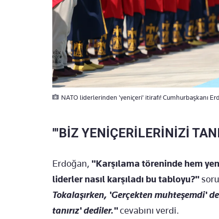
NATO liderlerinden 'yeniçeri' itirafı! Cumhurbaşkanı Er
"'BİZ YENİÇERİLERİNİZİ TAN
Erdoğan,
"Karşılama töreninde hem yeni
liderler nasıl karşıladı bu tabloyu?"
sor
Tokalaşırken, 'Gerçekten muhteşemdi' dedil
tanırız' dediler."
cevabını verdi.