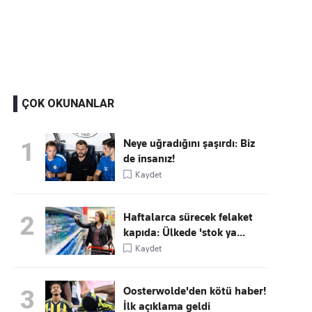
Kaçırmayın
Ücretsiz üye olun, gündemi
şekillendiren gelişmeleri önce siz duyun
ÇOK OKUNANLAR
Neye uğradığını şaşırdı: Biz
1
de insanız!
Kaydet
Haftalarca sürecek felaket
2
kapıda: Ülkede 'stok ya...
Kaydet
Oosterwolde'den kötü haber!
3
İlk açıklama geldi