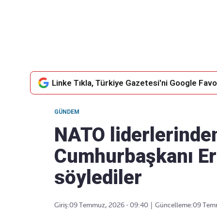
Takip Edin
Favori mecralarınızda haber
akışımıza ulaşın
Linke Tıkla, Türkiye Gazetesi'ni Google Favor
GÜNDEM
NATO liderlerinden '
Cumhurbaşkanı Erd
söylediler
Giriş:
09 Temmuz, 2026 - 09:40
|
Güncelleme:
09 Temm