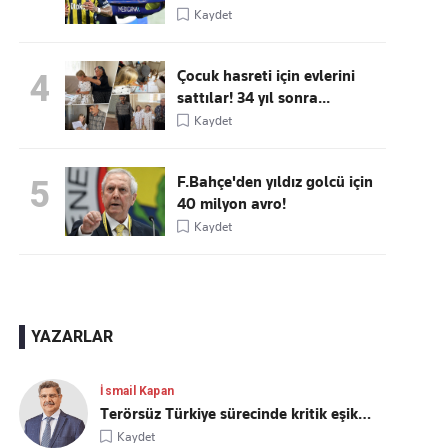
Kaydet
Çocuk hasreti için evlerini
4
sattılar! 34 yıl sonra...
Kaydet
F.Bahçe'den yıldız golcü için
5
40 milyon avro!
Kaydet
YAZARLAR
İsmail Kapan
Terörsüz Türkiye sürecinde kritik eşik…
Kaydet