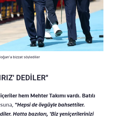
doğan'a bizzat söylediler
IRIZ' DEDİLER"
çeriler hem Mehter Takımı vardı. Batılı
usuna,
"Hepsi de övgüyle bahsettiler.
er. Hatta bazıları, 'Biz yeniçerilerinizi