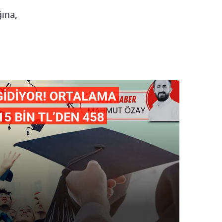
ğına,