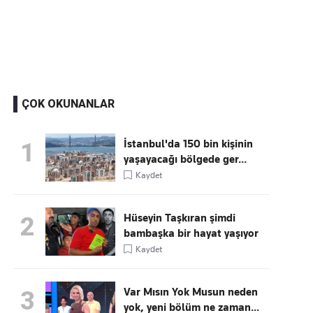
Kaçırmayın
Ücretsiz üye olun, gündemi
şekillendiren gelişmeleri önce siz duyun
ÇOK OKUNANLAR
İstanbul'da 150 bin kişinin
1
yaşayacağı bölgede ger...
Kaydet
Hüseyin Taşkıran şimdi
2
bambaşka bir hayat yaşıyor
Kaydet
Var Mısın Yok Musun neden
3
yok, yeni bölüm ne zaman...