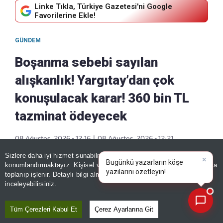
Linke Tıkla, Türkiye Gazetesi'ni Google
Favorilerine Ekle!
GÜNDEM
Boşanma sebebi sayılan
alışkanlık! Yargıtay’dan çok
konuşulacak karar! 360 bin TL
tazminat ödeyecek
08 Ağustos, 2026 - 12:16
|
08 Ağustos, 2026 - 12:21
Paylaş
Sizlere daha iyi hizmet sunabilmek adına sitemizde
çerez
×
Bugünkü yazarların köşe
konumlandırmaktayız. Kişisel verileriniz, KVKK ve GDPR kapsamında
yazılarını özetl
|
toplanıp işlenir. Detaylı bilgi almak için
Aydınlatma Metnimizi
📰
Son 30 güne ait haberleri, spor gelişmelerini veya yazar yazılarını sorgulayabilirsiniz.
inceleyebilirsiniz.
Tüm Çerezleri Kabul Et
Çerez Ayarlarına Git