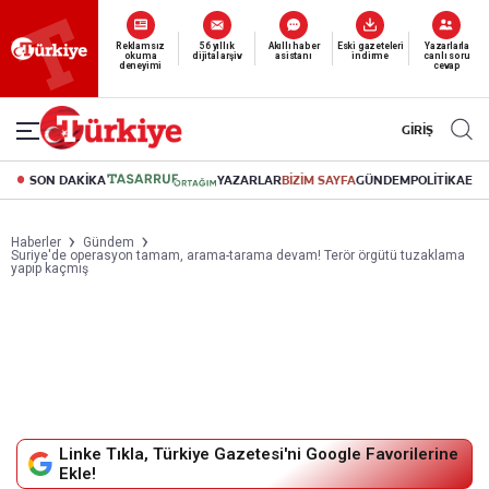
Yeni nesil dijital
okuma deneyimi
canlı soru cevap
abonelik 19 TL’den başlayan fiyatlarla.
GİRİŞ
SON DAKİKA
YAZARLAR
BİZİM SAYFA
GÜNDEM
POLİTİKA
EK
Haberler
Gündem
Suriye'de operasyon tamam, arama-tarama devam! Terör örgütü tuzaklama
yapıp kaçmış
Linke Tıkla, Türkiye Gazetesi'ni Google Favorilerine
Ekle!