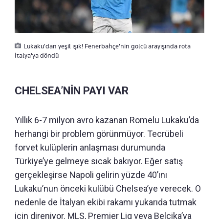
Lukaku'dan yeşil ışık! Fenerbahçe'nin golcü arayışında rota
İtalya'ya döndü
CHELSEA’NİN PAYI VAR
Yıllık 6-7 milyon avro kazanan Romelu Lukaku’da
herhangi bir problem görünmüyor. Tecrübeli
forvet kulüplerin anlaşması durumunda
Türkiye’ye gelmeye sıcak bakıyor. Eğer satış
gerçekleşirse Napoli gelirin yüzde 40’ını
Lukaku’nun önceki kulübü Chelsea’ye verecek. O
nedenle de İtalyan ekibi rakamı yukarıda tutmak
için direniyor. MLS, Premier Lig veya Belçika’ya