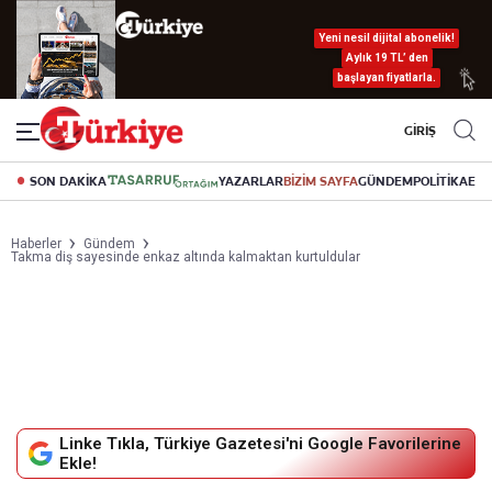
Yeni nesil dijital abonelik!
Aylık 19 TL’ den
başlayan fiyatlarla.
GİRİŞ
SON DAKİKA
YAZARLAR
BİZİM SAYFA
GÜNDEM
POLİTİKA
EK
Haberler
Gündem
Takma diş sayesinde enkaz altında kalmaktan kurtuldular
Linke Tıkla, Türkiye Gazetesi'ni Google Favorilerine
Ekle!