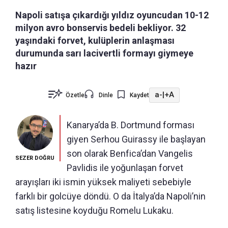
Napoli satışa çıkardığı yıldız oyuncudan 10-12
milyon avro bonservis bedeli bekliyor. 32
yaşındaki forvet, kulüplerin anlaşması
durumunda sarı lacivertli formayı giymeye
hazır
a-
|
+A
Özetle
Dinle
Kaydet
Kanarya’da B. Dortmund forması
giyen Serhou Guirassy ile başlayan
son olarak Benfica’dan Vangelis
SEZER DOĞRU
Pavlidis ile yoğunlaşan forvet
arayışları iki ismin yüksek maliyeti sebebiyle
farklı bir golcüye döndü. O da İtalya’da Napoli’nin
satış listesine koyduğu Romelu Lukaku.