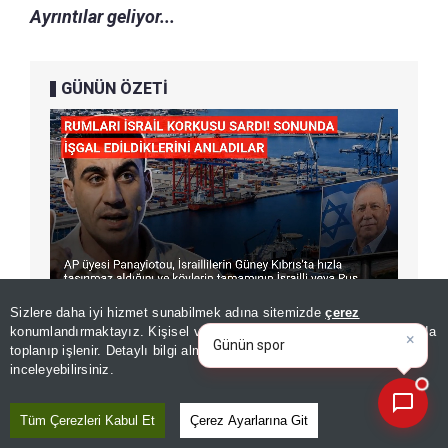
Ayrıntılar geliyor...
GÜNÜN ÖZETİ
×
Günün spor, gündem ve
Sizlere daha iyi hizmet sunabilmek adına sitemizde
çerez
ekonomi gelişmelerini analiz
konumlandırmaktayız. Kişisel verileriniz, KVKK ve GDPR kapsamında
edin!
toplanıp işlenir. Detaylı bilgi almak için
Aydınlatma Metnimizi
📰
Son 30 güne ait haberleri, spor gelişmelerini veya yazar yazılarını sorgulayabilirsiniz.
inceleyebilirsiniz.
Editör :
ABDULLAH AYDEMİR
|
Kaynak: İHLAS HABER AJANSI
Tüm Çerezleri Kabul Et
Çerez Ayarlarına Git