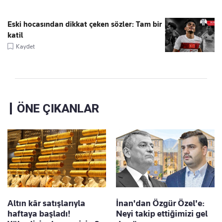
Eski hocasından dikkat çeken sözler: Tam bir
katil
Kaydet
ÖNE ÇIKANLAR
Altın kâr satışlarıyla
İnan'dan Özgür Özel'e:
haftaya başladı!
Neyi takip ettiğimizi gel