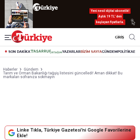
Yeni nesil dijital abonelik!
Aylık 19 TL’ den
başlayan fiyatlarla.
GİRİŞ
SON DAKİKA
YAZARLAR
BİZİM SAYFA
GÜNDEM
POLİTİKA
EK
Haberler
Gündem
Tarım ve Orman Bakanlığı tağşiş listesini güncelledi! Aman dikkat! Bu
markaları sofranıza sokmayın
Linke Tıkla, Türkiye Gazetesi'ni Google Favorilerine
Ekle!