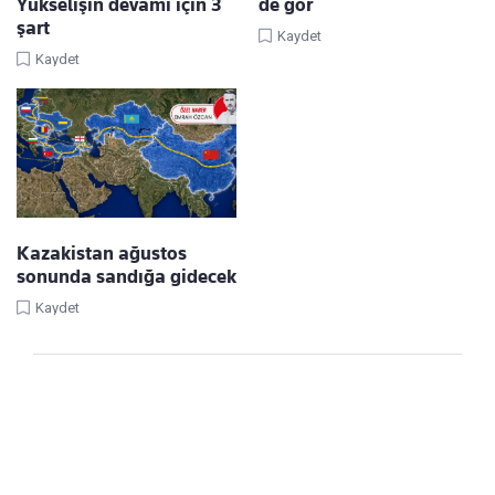
Yükselişin devamı için 3
de gör
şart
Kaydet
Kaydet
Kazakistan ağustos
sonunda sandığa gidecek
Kaydet