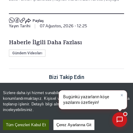
Paylaş
Yayın Tarihi
|
07 Ağustos, 2026 - 12:25
Haberle İlgili Daha Fazlası
Gündem Videoları
Bizi Takip Edin
Sizlere daha iyi hizmet sunabilmek adına sitemizde
çerez
konumlandırmaktayız. Kişisel verileriniz, KVKK ve GDPR kapsamında
×
Bugün
toplanıp işlenir. Detaylı bilgi almak için
Aydınlatma Metnimizi
📰
Son 30 güne ait haberleri, spor gelişmelerini veya yazar yazılarını sorgulayabilirsiniz.
inceleyebilirsiniz.
YORUMLAR
Tüm Çerezleri Kabul Et
Çerez Ayarlarına Git