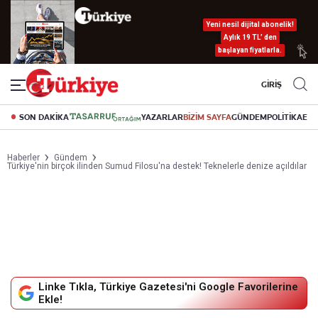
Yeni nesil dijital abonelik!
Aylık 19 TL’ den
başlayan fiyatlarla.
GİRİŞ
SON DAKİKA
YAZARLAR
BİZİM SAYFA
GÜNDEM
POLİTİKA
EK
Haberler
Gündem
Türkiye'nin birçok ilinden Sumud Filosu'na destek! Teknelerle denize açıldılar
Linke Tıkla, Türkiye Gazetesi'ni Google Favorilerine
Ekle!