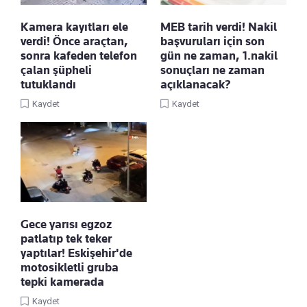
Kamera kayıtları ele
MEB tarih verdi! Nakil
verdi! Önce araçtan,
başvuruları için son
sonra kafeden telefon
gün ne zaman, 1.nakil
çalan şüpheli
sonuçları ne zaman
tutuklandı
açıklanacak?
Kaydet
Kaydet
Gece yarısı egzoz
patlatıp tek teker
yaptılar! Eskişehir'de
motosikletli gruba
tepki kamerada
Kaydet