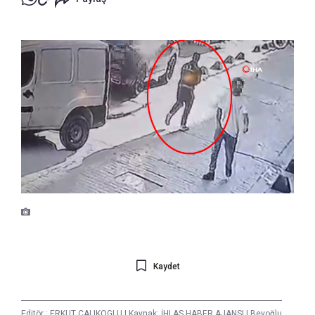
Kaydet
Editör :
ERKUT ÇALIKOGLU
|
Kaynak: İHLAS HABER AJANSI
|
Beyoğlu