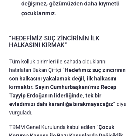
değişmez, gözümüzden daha kıymetli
çocuklarımız.
“HEDEFİMİZ SUÇ ZİNCİRİNİN İLK
HALKASINI KIRMAK”
Tüm kolluk birimleri ile sahada olduklarını
hatırlatan Bakan Çiftçi “
Hedefimiz suç zincirinin
son halkasını yakalamak değil, ilk halkasını
kırmaktır. Sayın Cumhurbaşkanı'mız Recep
Tayyip Erdoğan'ın liderliğinde, tek bir
evladımızı dahi karanlığa bırakmayacağız”
diye
vurguladı.
TBMM Genel Kurulunda kabul edilen
"Çocuk
Koruma Kanunu ile Bazı Kanunlarda Değişiklik