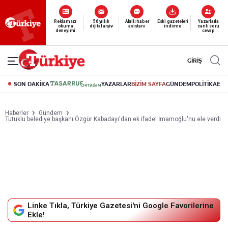
Yeni nesil dijital
okuma deneyimi
canlı soru cevap
abonelik 19 TL’den başlayan fiyatlarla.
GİRİŞ
SON DAKİKA
YAZARLAR
BİZİM SAYFA
GÜNDEM
POLİTİKA
EK
Haberler
Gündem
Tutuklu belediye başkanı Özgür Kabadayı'dan ek ifade! İmamoğlu'nu ele verdi
Linke Tıkla, Türkiye Gazetesi'ni Google Favorilerine
Ekle!