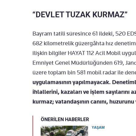
“DEVLET TUZAK KURMAZ”
Bayram tatili süresince 61 ildeki, 520 ED
682 kilometrelik güzergâhta hız denetim
ilişkin bilgiler HAYAT 112 Acil Mobil uy
Emniyet Genel Müdürlüğünden 619, Jan
üzere toplam bin 581 mobil radar ile den
uygulamasının yapılmayacak. Denetimle
ihlallerini, kazaları ve işlem sayıların
kurmaz; vatandaşının canını, huzurunu v
ÖNERİLEN HABERLER
YAŞAM