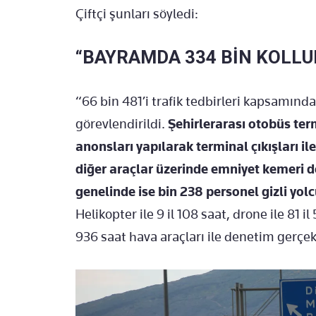
Çiftçi şunları söyledi:
“BAYRAMDA 334 BİN KOLLU
“66 bin 481’i trafik tedbirleri kapsamınd
görevlendirildi.
Şehirlerarası otobüs ter
anonsları yapılarak terminal çıkışları i
diğer araçlar üzerinde emniyet kemeri de
genelinde ise bin 238 personel gizli yo
Helikopter ile 9 il 108 saat, drone ile 81
936 saat hava araçları ile denetim gerçek