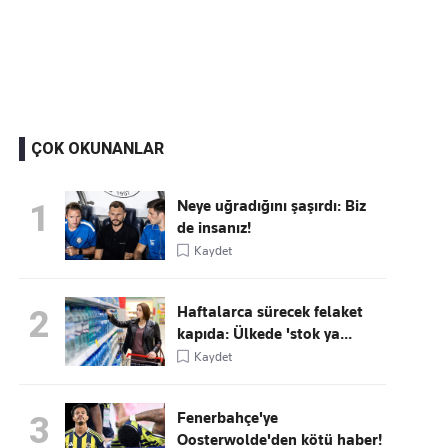
Kaçırmayın
Ücretsiz üye olun, gündemi
şekillendiren gelişmeleri önce siz duyun
ÇOK OKUNANLAR
Neye uğradığını şaşırdı: Biz
1
de insanız!
Kaydet
Haftalarca sürecek felaket
2
kapıda: Ülkede 'stok ya...
Kaydet
Fenerbahçe'ye
3
Oosterwolde'den kötü haber!