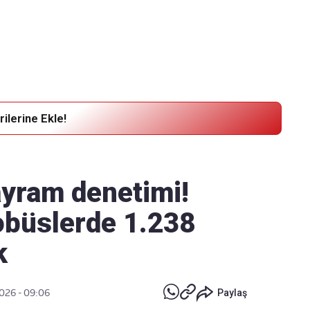
Haber Verin
Editör masamıza bilgi ve materyal
göndermek için
tıklayın
ilerine Ekle!
ayram denetimi!
tobüslerde 1.238
k
2026 - 09:06
Paylaş