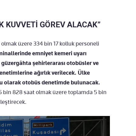
K KUVVETİ GÖREV ALACAK”
a olmak üzere 334 bin 17 kolluk personeli
minallerinde emniyet kemeri uyarı
le güzergâhta şehirlerarası otobüsler ve
netimlerine ağırlık verilecek. Ülke
lcu olarak otobüs denetimde bulunacak.
 il 5 bin 828 saat olmak üzere toplamda 5 bin
leştirecek.