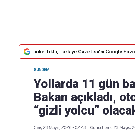
Takip Edin
Favori mecralarınızda haber
akışımıza ulaşın
Linke Tıkla, Türkiye Gazetesi'ni Google Favor
GÜNDEM
Yollarda 11 gün b
Bakan açıkladı, o
“gizli yolcu” olaca
Giriş:
23 Mayıs, 2026 - 02:43
|
Güncelleme:
23 Mayıs, 