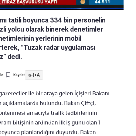
amı tatili boyunca 334 bin personelin
li yolcu olarak binerek denetimler
netimlerinin yerlerinin mobil
rterek, “Tuzak radar uygulaması
z” dedi.
a-
|
+A
le
Kaydet
zeteciler ile bir araya gelen İçişleri Bakanı
in açıklamalarda bulundu. Bakan Çiftçi,
 önlenmesi amacıyla trafik tedbirlerinin
yram bitişinin ardından ilk iş günü olan 1
n boyunca planlandığını duyurdu. Bakan