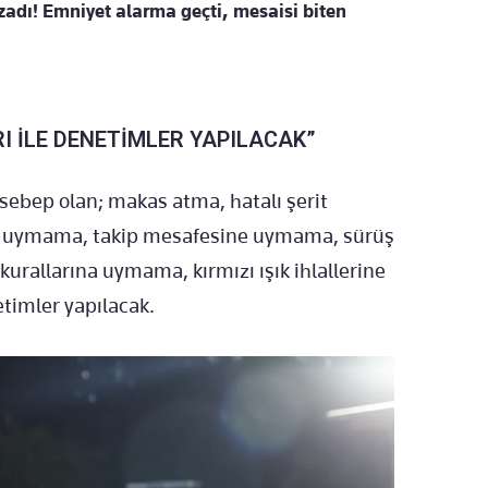
adı! Emniyet alarma geçti, mesaisi biten
I İLE DENETİMLER YAPILACAK”
 sebep olan; makas atma, hatalı şerit
ne uymama, takip mesafesine uymama, sürüş
urallarına uymama, kırmızı ışık ihlallerine
etimler yapılacak.