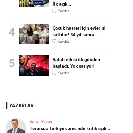
İlk açık...
Kaydet
Çocuk hasreti için evlerini
4
sattılar! 34 yıl sonra...
Kaydet
Salah etkisi ilk günden
5
başladı: Yok satıyor!
Kaydet
YAZARLAR
İsmail Kapan
Terörsüz Türkiye sürecinde kritik eşik…