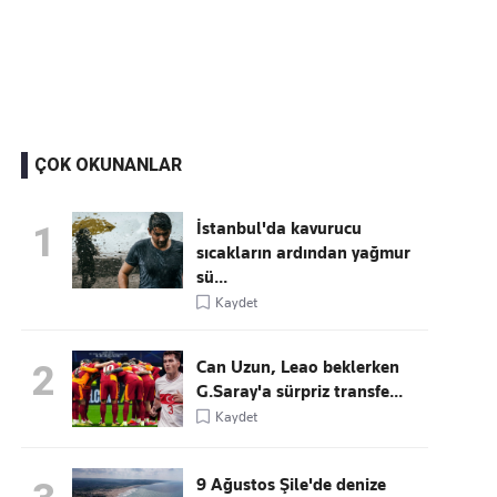
Kaçırmayın
Ücretsiz üye olun, gündemi şekillendiren gelişmeleri önce siz duyun
ÇOK OKUNANLAR
İstanbul'da kavurucu
1
sıcakların ardından yağmur
sü...
Kaydet
Can Uzun, Leao beklerken
2
G.Saray'a sürpriz transfe...
Kaydet
9 Ağustos Şile'de denize