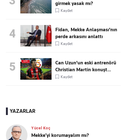
3
girmek yasak mı?
Kaydet
Fidan, Mekke Anlaşması'nın
4
perde arkasını anlattı
Kaydet
Can Uzun'un eski antrenörü
5
Christian Martin konuşt...
Kaydet
YAZARLAR
Yücel Koç
Mekke’yi korumayalım mı?