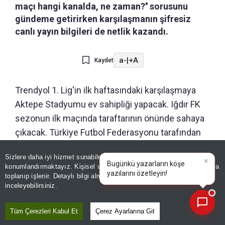
maçı hangi kanalda, ne zaman?'' sorusunu
gündeme getirirken karşılaşmanın şifresiz
canlı yayın bilgileri de netlik kazandı.
a-
|
+A
Kaydet
Trendyol 1. Lig'in ilk haftasındaki karşılaşmaya
Aktepe Stadyumu ev sahipliği yapacak. Iğdır FK
sezonun ilk maçında taraftarının önünde sahaya
çıkacak. Türkiye Futbol Federasyonu tarafından
açıklanan hakem kadrosuna göre karşılaşmayı
Sizlere daha iyi hizmet sunabilmek adına sitemizde
çerez
Davud Dakul Çelik yönetecek. Çelik'in
konumlandırmaktayız. Kişisel verileriniz, KVKK ve GDPR kapsamında
×
Bugünkü yazarları
|
yardımcılıklarını Barış Çiçeksoyu ve Harun Reşit
toplanıp işlenir. Detaylı bilgi almak için
Aydınlatma Metnimizi
📰
Son 30 güne ait haberleri, spor gelişmelerini veya yazar yazılarını sorgulayabilirsiniz.
inceleyebilirsiniz.
Güngör yapacak. Mücadelenin dördüncü hakemi
ise Burak Kamalak olacak. VAR görevinde Sarper
Tüm Çerezleri Kabul Et
Çerez Ayarlarına Git
Barış Saka, AVAR görevinde ise Adnan Deniz