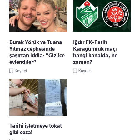
Burak Yörük ve Tuana
Iğdır FK-Fatih
Yılmaz cephesinde
Karagümrük maçı
şaşırtan iddia: “Gizlice
hangi kanalda, ne
evlendiler”
zaman?
Kaydet
Kaydet
Tarihi işletmeye tokat
gibi ceza!