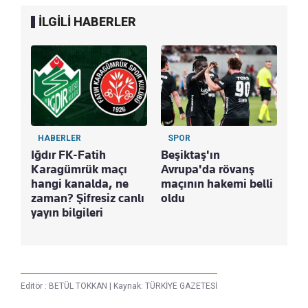
İLGİLİ HABERLER
HABERLER
SPOR
Iğdır FK-Fatih
Beşiktaş'ın
Karagümrük maçı
Avrupa'da rövanş
hangi kanalda, ne
maçının hakemi belli
zaman? Şifresiz canlı
oldu
yayın bilgileri
Editör :
BETÜL TOKKAN
|
Kaynak: TÜRKİYE GAZETESİ