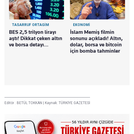
TASARRUF ORTAGİM
EKONOMİ
BES 2,5 trilyon lirayı
İslam Memiş filmin
aştı! Dikkat çeken altın
sonunu açıkladı! Altın,
ve borsa detayı…
dolar, borsa ve bitcoin
için bomba tahminler
B
r
b
o
Editör :
BETÜL TOKKAN
|
Kaynak: TÜRKİYE GAZETESİ