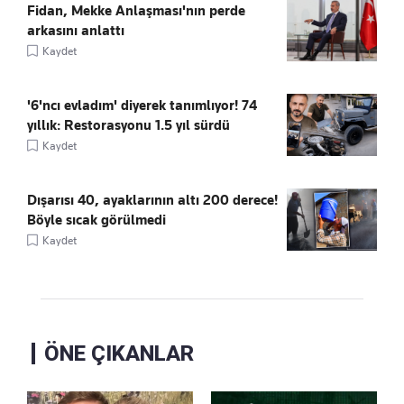
Fidan, Mekke Anlaşması'nın perde
arkasını anlattı
Kaydet
'6'ncı evladım' diyerek tanımlıyor! 74
yıllık: Restorasyonu 1.5 yıl sürdü
Kaydet
Dışarısı 40, ayaklarının altı 200 derece!
Böyle sıcak görülmedi
Kaydet
ÖNE ÇIKANLAR