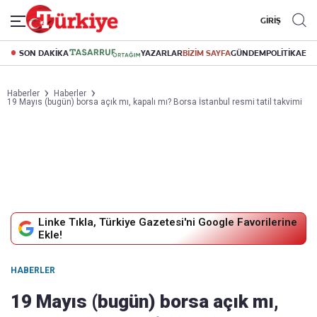
GİRİŞ
SON DAKİKA
YAZARLAR
BİZİM SAYFA
GÜNDEM
POLİTİKA
EK
Haberler
Haberler
19 Mayıs (bugün) borsa açık mı, kapalı mı? Borsa İstanbul resmi tatil takvimi
Linke Tıkla, Türkiye Gazetesi'ni Google Favorilerine
Ekle!
HABERLER
19 Mayıs (bugün) borsa açık mı,