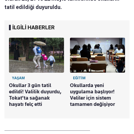
tatil edildiği duyuruldu.
İLGİLİ HABERLER
YAŞAM
EĞİTİM
Okullar 3 gün tatil
Okullarda yeni
edildi! Valilik duyurdu,
uygulama başlıyor!
Tokat'ta sağanak
Veliler için sistem
hayatı felç etti
tamamen değişiyor