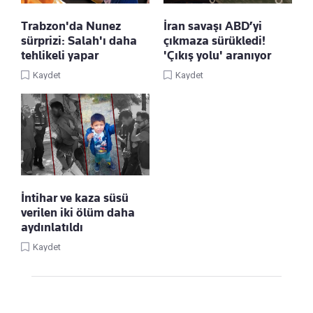
Trabzon'da Nunez
İran savaşı ABD’yi
sürprizi: Salah'ı daha
çıkmaza sürükledi!
tehlikeli yapar
'Çıkış yolu' aranıyor
Kaydet
Kaydet
İntihar ve kaza süsü
verilen iki ölüm daha
aydınlatıldı
Kaydet