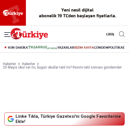
Yeni nesil dijital
abonelik 19 TL’den başlayan fiyatlarla.
GİRİŞ
SON DAKİKA
YAZARLAR
BİZİM SAYFA
GÜNDEM
POLİTİKA
EK
Haberler
Haberler
20 Mayıs okul var mı, bugün okullar tatil mi? Resmi tatil sonrası gündemde!
Linke Tıkla, Türkiye Gazetesi'ni Google Favorilerine
Ekle!