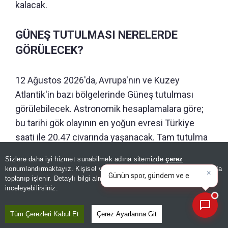
kalacak.
GÜNEŞ TUTULMASI NERELERDE
GÖRÜLECEK?
12 Ağustos 2026'da, Avrupa'nın ve Kuzey
Atlantik'in bazı bölgelerinde Güneş tutulması
görülebilecek. Astronomik hesaplamalara göre;
bu tarihi gök olayının en yoğun evresi Türkiye
saati ile 20.47 civarında yaşanacak. Tam tutulma
yolu, Grönland, İzlanda, İspanya ve Portekiz'in
×
Günün spor, gündem ve
Sizlere daha iyi hizmet sunabilmek adına sitemizde
çerez
kuzeydoğusundaki küçük bir bölgeden geçecek.
ekonomi gelişmelerini analiz
konumlandırmaktayız. Kişisel verileriniz, KVKK ve GDPR kapsamında
edin!
toplanıp işlenir. Detaylı bilgi almak için
Aydınlatma Metnimizi
Avrupa'nın diğer bölgelerinde ise kısmi Güneş
📰
Son 30 güne ait haberleri, spor gelişmelerini veya yazar yazılarını sorgulayabilirsiniz.
inceleyebilirsiniz.
tutulması yaşanacak.
Tüm Çerezleri Kabul Et
Çerez Ayarlarına Git