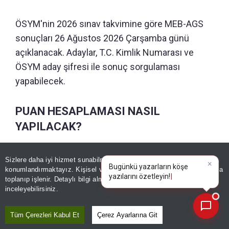
ÖSYM'nin 2026 sınav takvimine göre MEB-AGS
sonuçları 26 Ağustos 2026 Çarşamba günü
açıklanacak. Adaylar, T.C. Kimlik Numarası ve
ÖSYM aday şifresi ile sonuç sorgulaması
yapabilecek.
PUAN HESAPLAMASI NASIL
YAPILACAK?
Sonuç belgesinde adayların testlere ait doğru-
Sizlere daha iyi hizmet sunabilmek adına sitemizde
çerez
yanlış sayıları, puan bilgileri ve başarı durumları
konumlandırmaktayız. Kişisel verileriniz, KVKK ve GDPR kapsamında
×
Bugünkü yazarların köşe
|
toplanıp işlenir. Detaylı bilgi almak için
Aydınlatma Metnimizi
yer alacak. Sonuçların açıklanmasının ardından
📰
Son 30 güne ait haberleri, spor gelişmelerini veya yazar yazılarını sorgulayabilirsiniz.
inceleyebilirsiniz.
ayrıca fiziki belge gönderilmeyecek, tüm işlemler
elektronik ortam üzerinden gerçekleştirilecek.
Tüm Çerezleri Kabul Et
Çerez Ayarlarına Git