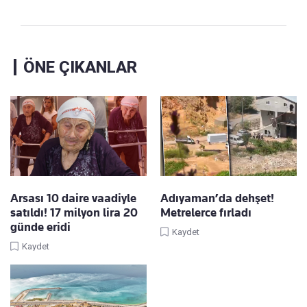
ÖNE ÇIKANLAR
Arsası 10 daire vaadiyle
Adıyaman’da dehşet!
satıldı! 17 milyon lira 20
Metrelerce fırladı
günde eridi
Kaydet
Kaydet