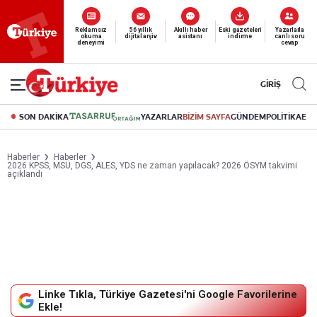
Yeni nesil dijital
abonelik 19 TL’den başlayan fiyatlarla.
GİRİŞ
SON DAKİKA
YAZARLAR
BİZİM SAYFA
GÜNDEM
POLİTİKA
EK
Haberler
Haberler
2026 KPSS, MSÜ, DGS, ALES, YDS ne zaman yapılacak? 2026 ÖSYM takvimi
açıklandı
Linke Tıkla, Türkiye Gazetesi'ni Google Favorilerine
Ekle!