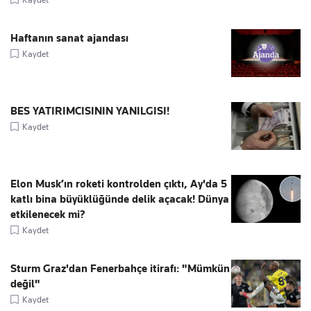
Haftanın sanat ajandası
Kaydet
BES YATIRIMCISININ YANILGISI!
Kaydet
Elon Musk’ın roketi kontrolden çıktı, Ay'da 5
katlı bina büyüklüğünde delik açacak! Dünya
etkilenecek mi?
Kaydet
Sturm Graz'dan Fenerbahçe itirafı: "Mümkün
değil"
Kaydet