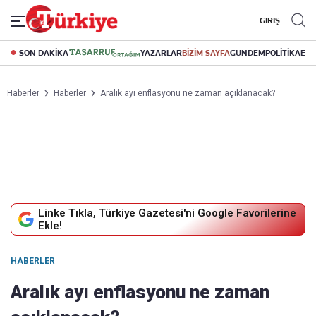
GİRİŞ
SON DAKİKA
YAZARLAR
BİZİM SAYFA
GÜNDEM
POLİTİKA
EK
Haberler
Haberler
Aralık ayı enflasyonu ne zaman açıklanacak?
Linke Tıkla, Türkiye Gazetesi'ni Google Favorilerine
Ekle!
HABERLER
Aralık ayı enflasyonu ne zaman