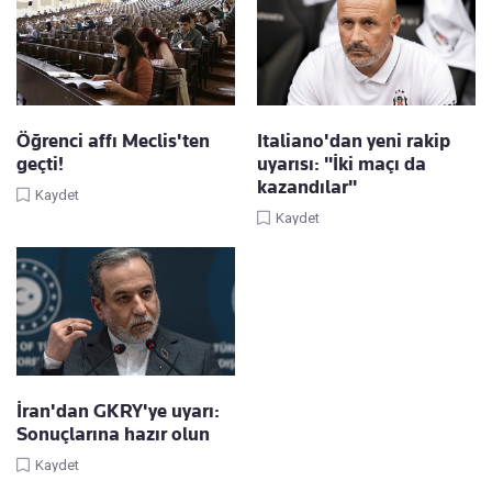
Öğrenci affı Meclis'ten
Italiano'dan yeni rakip
geçti!
uyarısı: "İki maçı da
kazandılar"
Kaydet
Kaydet
İran'dan GKRY'ye uyarı:
Sonuçlarına hazır olun
Kaydet