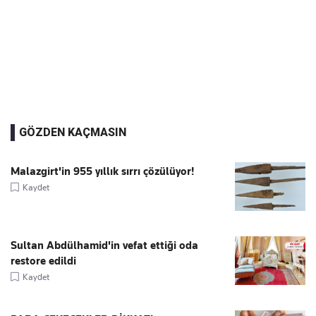
GÖZDEN KAÇMASIN
Malazgirt'in 955 yıllık sırrı çözülüyor!
Kaydet
Sultan Abdülhamid'in vefat ettiği oda
restore edildi
Kaydet