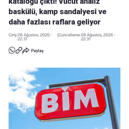
kataloğu çıktı! Vücut analiz
baskülü, kamp sandalyesi ve
daha fazlası raflara geliyor
Giriş:
08 Ağustos, 2026 -
|
Güncelleme:
08 Ağustos, 2026 -
22:31
22:31
Paylaş