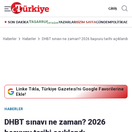
GİRİŞ
SON DAKİKA
YAZARLAR
BİZİM SAYFA
GÜNDEM
POLİTİKA
EK
Haberler
Haberler
DHBT sınavı ne zaman? 2026 başvuru tarihi açıklandı
Linke Tıkla, Türkiye Gazetesi'ni Google Favorilerine
Ekle!
HABERLER
DHBT sınavı ne zaman? 2026