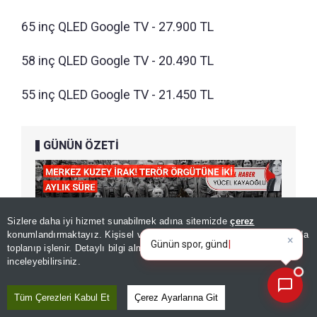
65 inç QLED Google TV - 27.900 TL
58 inç QLED Google TV - 20.490 TL
55 inç QLED Google TV - 21.450 TL
GÜNÜN ÖZETİ
×
Günün spor, gündem ve
Sizlere daha iyi hizmet sunabilmek adına sitemizde
çerez
ekonomi gelişmelerini analiz
konumlandırmaktayız. Kişisel verileriniz, KVKK ve GDPR kapsamında
edin!
toplanıp işlenir. Detaylı bilgi almak için
Aydınlatma Metnimizi
📰
Son 30 güne ait haberleri, spor gelişmelerini veya yazar yazılarını sorgulayabilirsiniz.
inceleyebilirsiniz.
Tüm Çerezleri Kabul Et
Çerez Ayarlarına Git