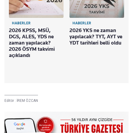
HABERLER
HABERLER
2026 KPSS, MSÜ,
2026 YKS ne zaman
DGS, ALES, YDS ne
yapılacak? TYT, AYT ve
zaman yapılacak?
YDT tarihleri belli oldu
2026 ÖSYM takvimi
S
açıklandı
k
b
z
Editör :
İREM ÖZCAN