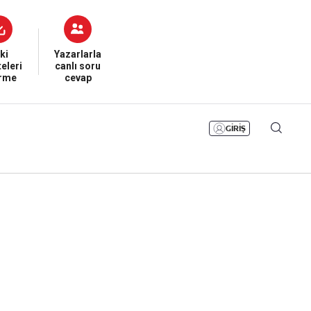
Bizim Sayfa
Namaz Vakitleri
Sesli Yayınlar
ki
Yazarlarla
eleri
canlı soru
irme
cevap
GİRİŞ