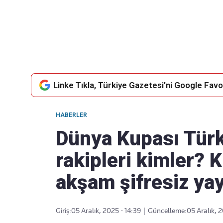
Takip Edin
Favori mecralarınızda haber akışımıza ulaşın
Linke Tıkla, Türkiye Gazetesi'ni Google Favor
HABERLER
Dünya Kupası Tür
rakipleri kimler? 
akşam şifresiz ya
Giriş:
05 Aralık, 2025 - 14:39
|
Güncelleme:
05 Aralık, 