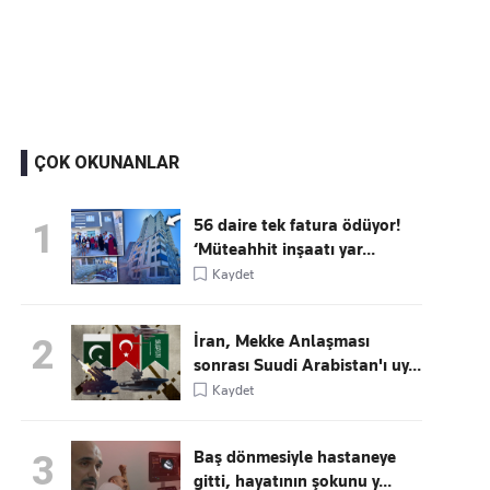
Kaçırmayın
Ücretsiz üye olun, gündemi şekillendiren gelişmeleri önce siz duyun
ÇOK OKUNANLAR
56 daire tek fatura ödüyor!
1
‘Müteahhit inşaatı yar...
Kaydet
İran, Mekke Anlaşması
2
sonrası Suudi Arabistan'ı uy...
Kaydet
Baş dönmesiyle hastaneye
3
gitti, hayatının şokunu y...