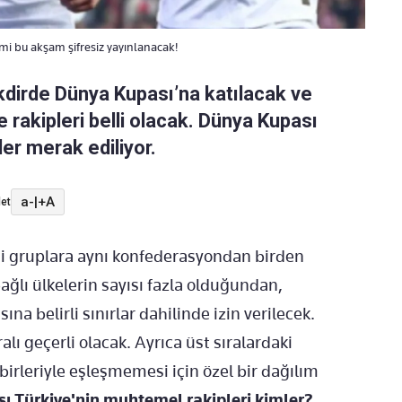
i bu akşam şifresiz yayınlanacak!
akdirde Dünya Kupası’na katılacak ve
 rakipleri belli olacak. Dünya Kupası
er merak ediliyor.
a-
|
+A
et
ği gruplara aynı konfederasyondan birden
ağlı ülkelerin sayısı fazla olduğundan,
na belirli sınırlar dahilinde izin verilecek.
lı geçerli olacak. Ayrıca üst sıralardaki
irleriyle eşleşmemesi için özel bir dağılım
 Türkiye'nin muhtemel rakipleri kimler?