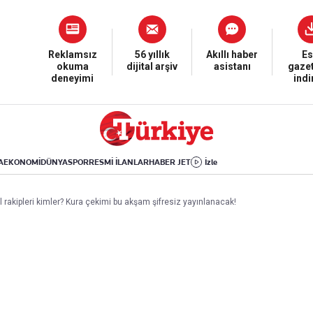
Dünya
Yaşam
Kültür-Sanat
Orta Doğu
Sağlık
Sinema
Avrupa
Hava Durumu
Arkeoloji
Reklamsız
56 yıllık
Akıllı haber
Es
okuma
dijital arşiv
asistanı
gazet
Amerika
Yemek
Kitap
deneyimi
ind
Afrika
Seyahat
Tarih
İsrail-Gazze
Aktüel
A
EKONOMİ
DÜNYA
SPOR
RESMİ İLANLAR
HABER JET
İzle
Uygulamalar
rakipleri kimler? Kura çekimi bu akşam şifresiz yayınlanacak!
rı