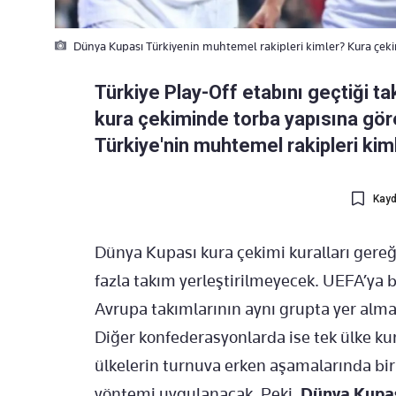
Dünya Kupası Türkiyenin muhtemel rakipleri kimler? Kura çekim
Türkiye Play-Off etabını geçtiği t
kura çekiminde torba yapısına göre
Türkiye'nin muhtemel rakipleri kiml
Kayd
Dünya Kupası kura çekimi kuralları gere
fazla takım yerleştirilmeyecek. UEFA’ya b
Avrupa takımlarının aynı grupta yer alması
Diğer konfederasyonlarda ise tek ülke kura
ülkelerin turnuva erken aşamalarında birb
yöntemi uygulanacak. Peki,
Dünya Kupası