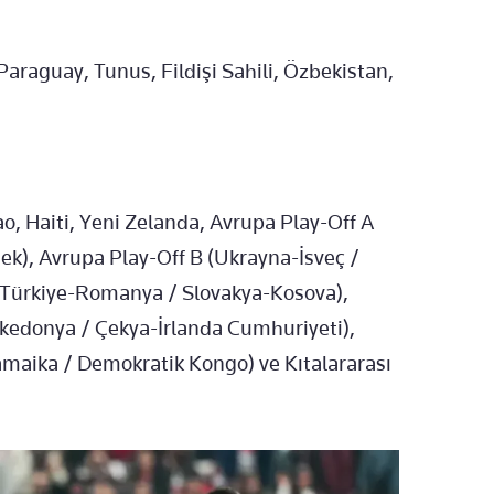
Paraguay, Tunus, Fildişi Sahili, Özbekistan,
o, Haiti, Yeni Zelanda, Avrupa Play-Off A
sek), Avrupa Play-Off B (Ukrayna-İsveç /
 (Türkiye-Romanya / Slovakya-Kosova),
edonya / Çekya-İrlanda Cumhuriyeti),
Jamaika / Demokratik Kongo) ve Kıtalararası