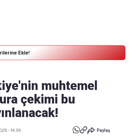
Haber Verin
Editör masamıza bilgi ve materyal göndermek için
tıklayın
ilerine Ekle!
kiye'nin muhtemel
Kura çekimi bu
yınlanacak!
2025 - 14:39
Paylaş