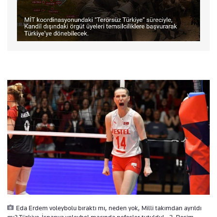
Eda Erdem voleybolu bıraktı mı, neden yok, Milli takımdan ayrıldı
mı? Türkiye-İspanya voleybol maçında nefesler tutuldu! - 2. Resim