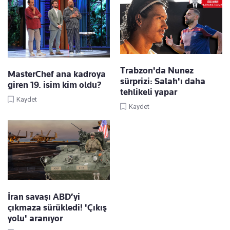
Trabzon'da Nunez
MasterChef ana kadroya
sürprizi: Salah'ı daha
giren 19. isim kim oldu?
tehlikeli yapar
Kaydet
Kaydet
İran savaşı ABD’yi
çıkmaza sürükledi! 'Çıkış
yolu' aranıyor