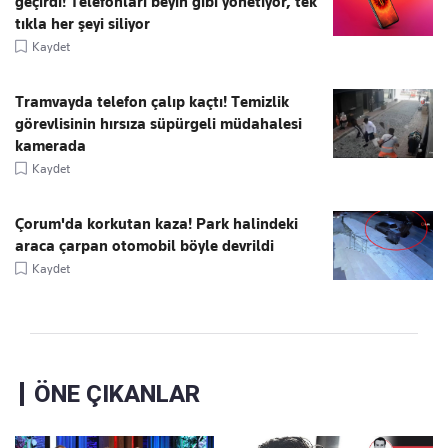
geçirdi! Telefonları beyin gibi yönetiyor, tek
tıkla her şeyi siliyor
Kaydet
Tramvayda telefon çalıp kaçtı! Temizlik
görevlisinin hırsıza süpürgeli müdahalesi
kamerada
Kaydet
Çorum'da korkutan kaza! Park halindeki
araca çarpan otomobil böyle devrildi
Kaydet
ÖNE ÇIKANLAR