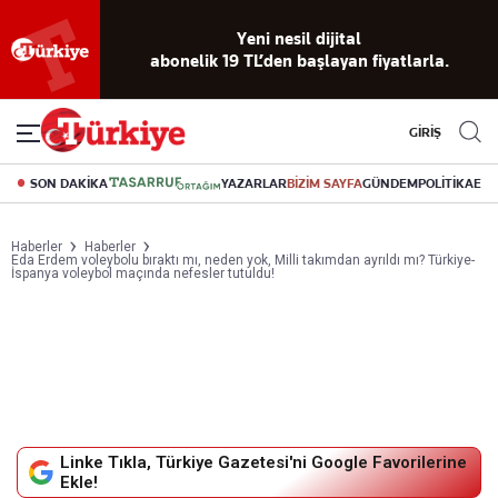
Reklamsız
56 yıllık
Akıllı haber
Eski gazeteleri
Yazarlarla
okuma
dijital arşiv
asistanı
indirme
canlı soru
deneyimi
cevap
GİRİŞ
SON DAKİKA
YAZARLAR
BİZİM SAYFA
GÜNDEM
POLİTİKA
EK
Haberler
Haberler
Eda Erdem voleybolu bıraktı mı, neden yok, Milli takımdan ayrıldı mı? Türkiye-
İspanya voleybol maçında nefesler tutuldu!
Linke Tıkla, Türkiye Gazetesi'ni Google Favorilerine
Ekle!