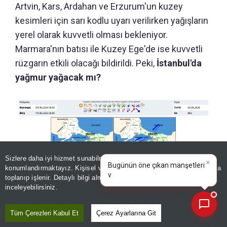
Artvin, Kars, Ardahan ve Erzurum'un kuzey
kesimleri için sarı kodlu uyarı verilirken yağışların
yerel olarak kuvvetli olması bekleniyor.
Marmara'nın batısı ile Kuzey Ege'de ise kuvvetli
rüzgarın etkili olacağı bildirildi. Peki,
İstanbul'da
yağmur yağacak mı?
Sizlere daha iyi hizmet sunabilmek adına sitemizde
çerez
×
Bugünün öne çıkan manşetleri
konumlandırmaktayız. Kişisel verileriniz, KVKK ve GDPR kapsamında
ve gelişmeleri neler?
|
toplanıp işlenir. Detaylı bilgi almak için
Aydınlatma Metnimizi
📰
Son 30 güne ait haberleri, spor gelişmelerini veya yazar yazılarını sorgulayabilirsiniz.
inceleyebilirsiniz.
Tüm Çerezleri Kabul Et
Çerez Ayarlarına Git