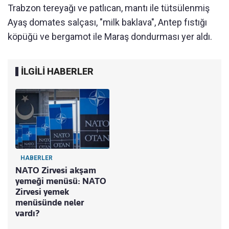
Trabzon tereyağı ve patlıcan, mantı ile tütsülenmiş
Ayaş domates salçası, "milk baklava", Antep fıstığı
köpüğü ve bergamot ile Maraş dondurması yer aldı.
İLGİLİ HABERLER
HABERLER
NATO Zirvesi akşam
yemeği menüsü: NATO
Zirvesi yemek
menüsünde neler
vardı?