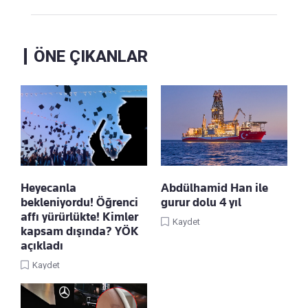
ÖNE ÇIKANLAR
Heyecanla
Abdülhamid Han ile
bekleniyordu! Öğrenci
gurur dolu 4 yıl
affı yürürlükte! Kimler
Kaydet
kapsam dışında? YÖK
açıkladı
Kaydet