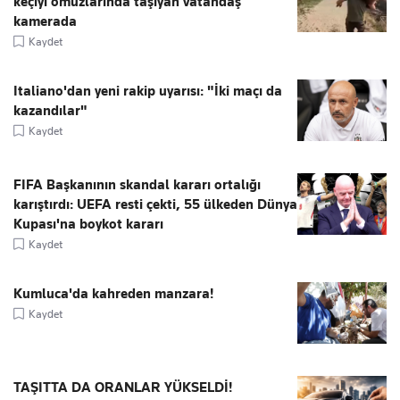
keçiyi omuzlarında taşıyan vatandaş
kamerada
Kaydet
Italiano'dan yeni rakip uyarısı: "İki maçı da
kazandılar"
Kaydet
FIFA Başkanının skandal kararı ortalığı
karıştırdı: UEFA resti çekti, 55 ülkeden Dünya
Kupası'na boykot kararı
Kaydet
Kumluca'da kahreden manzara!
Kaydet
TAŞITTA DA ORANLAR YÜKSELDİ!