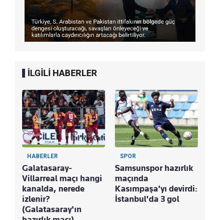
İLGİLİ HABERLER
HABERLER
SPOR
S
Galatasaray-
Samsunspor hazırlık
Ma
Villarreal maçı hangi
maçında
Tre
kanalda, nerede
Kasımpaşa'yı devirdi:
Ke
izlenir?
İstanbul'da 3 gol
Bu
(Galatasaray'ın
hazırlık maçı)