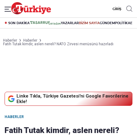
GİRİŞ
SON DAKİKA
YAZARLAR
BİZİM SAYFA
GÜNDEM
POLİTİKA
EK
Haberler
Haberler
Fatih Tutak kimdir, aslen nereli? NATO Zirvesi menüsünü hazırladı
Linke Tıkla, Türkiye Gazetesi'ni Google Favorilerine
Ekle!
HABERLER
Fatih Tutak kimdir, aslen nereli?