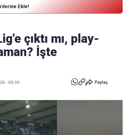
ilerine Ekle!
Haber Verin
Editör masamıza bilgi ve materyal
ig'e çıktı mı, play-
göndermek için
tıklayın
zaman? İşte
026 - 09:34
Paylaş