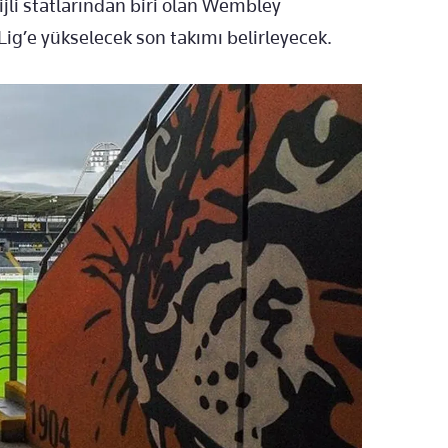
jli statlarından biri olan Wembley
ig’e yükselecek son takımı belirleyecek.