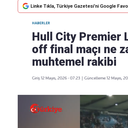
Linke Tıkla, Türkiye Gazetesi'ni Google Favor
HABERLER
Takip Edin
Favori mecralarınızda haber
Hull City Premier L
akışımıza ulaşın
off final maçı ne 
muhtemel rakibi
Giriş:
12 Mayıs, 2026 - 07:23
|
Güncelleme:
12 Mayıs, 2