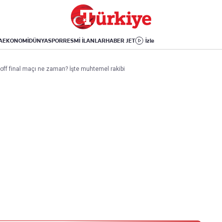
Dünya
Yaşam
Kültür-Sanat
Orta Doğu
Sağlık
Sinema
Avrupa
Hava Durumu
Arkeoloji
A
EKONOMİ
DÜNYA
SPOR
RESMİ İLANLAR
HABER JET
İzle
Amerika
Yemek
Kitap
Afrika
Seyahat
Tarih
ay-off final maçı ne zaman? İşte muhtemel rakibi
İsrail-Gazze
Aktüel
Uygulamalar