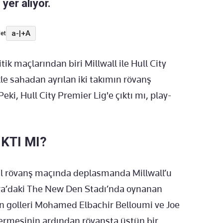
yer alıyor.
a-
|
+A
et
ik maçlarından biri Millwall ile Hull City
kle sahadan ayrılan iki takımın rövanş
ki, Hull City Premier Lig'e çıktı mı, play-
IKTI MI?
nal rövanş maçında deplasmanda Millwall’u
dra’daki The New Den Stadı’nda oynanan
en golleri Mohamed Elbachir Belloumi ve Joe
 ermesinin ardından rövanşta üstün bir