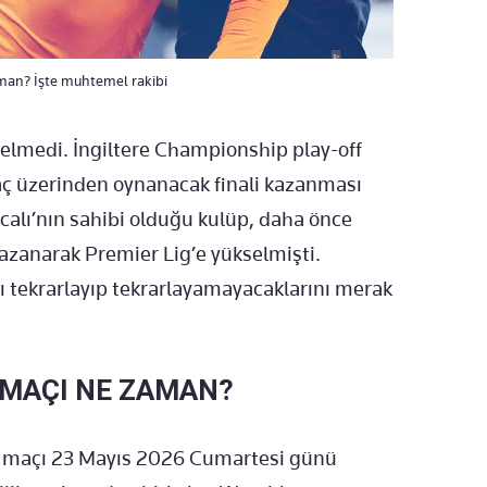
zaman? İşte muhtemel rakibi
selmedi. İngiltere Championship play-off
maç üzerinden oynanacak finali kazanması
ıcalı’nın sahibi olduğu kulüp, daha önce
 kazanarak Premier Lig’e yükselmişti.
yı tekrarlayıp tekrarlayamayacaklarını merak
L MAÇI NE ZAMAN?
al maçı 23 Mayıs 2026 Cumartesi günü