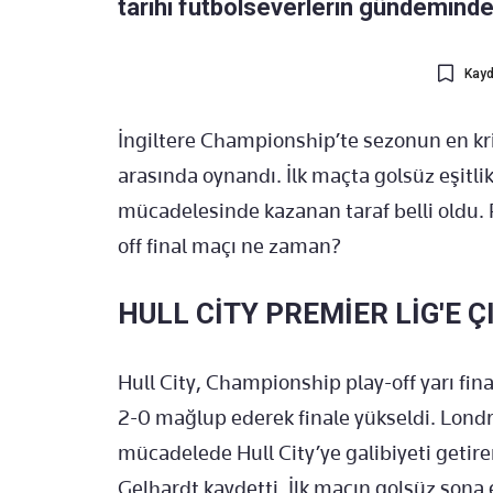
tarihi futbolseverlerin gündeminde 
Kayd
İngiltere Championship’te sezonun en krit
arasında oynandı. İlk maçta golsüz eşitli
mücadelesinde kazanan taraf belli oldu. Pe
off final maçı ne zaman?
HULL CİTY PREMİER LİG'E Ç
Hull City, Championship play-off yarı fi
2-0 mağlup ederek finale yükseldi. Lon
mücadelede Hull City’ye galibiyeti getir
Gelhardt kaydetti. İlk maçın golsüz sona