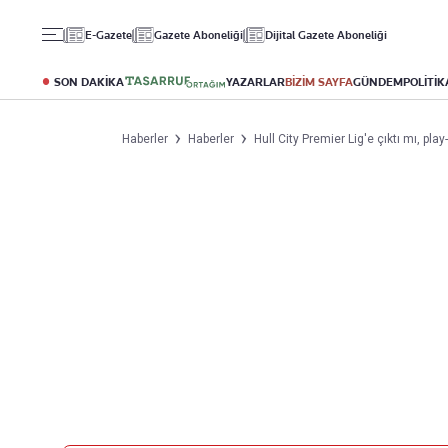
Gündem
Ekonomi
Spor
E-Gazete
Gazete Aboneliği
Dijital Gazete Aboneliği
Politika
Borsa
Futbol
Eğitim
Altın
Puan Durumu
SON DAKİKA
YAZARLAR
BİZİM SAYFA
GÜNDEM
POLİTİK
Döviz
Fikstür
Hisse Senedi
Şampiyonlar Ligi
Haberler
Haberler
Hull City Premier Lig'e çıktı mı, pl
Kripto Para
Avrupa Ligi
Emlak
Basketbol
T-Otomobil
Turizm
Yazarlar
Diğer Kategoriler
Kurumsal
Bugünün Yazarları
Magazin
Hakkımızda
Tüm Yazarlar
Teknoloji
İletişim
Resmî Ilanlar
Künye
Haberler
Gazete Aboneliği
Foto Haber
Danışma Telefonları
Video Galeri
Yasal
Reklam Ver