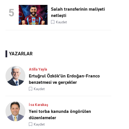
Salah transferinin maliyeti
5
netleşti
Kaydet
YAZARLAR
Atilla Yayla
Ertuğrul Özkök’ün Erdoğan-Franco
benzetmesi ve gerçekler
Kaydet
İsa Karakaş
Yeni torba kanunda öngörülen
düzenlemeler
Kaydet