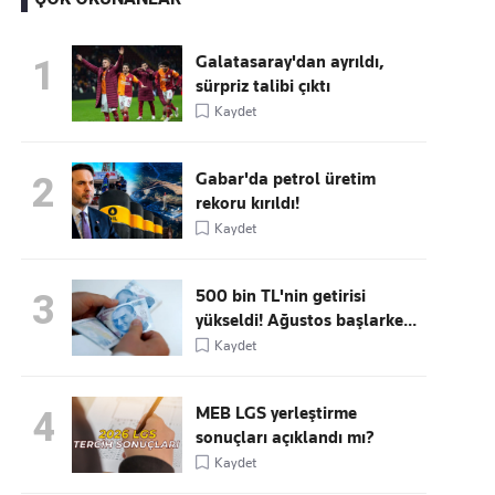
Galatasaray'dan ayrıldı,
1
sürpriz talibi çıktı
Kaçırmayın
Kaydet
Ücretsiz üye olun, gündemi
şekillendiren gelişmeleri önce siz duyun
Gabar'da petrol üretim
2
rekoru kırıldı!
Kaydet
500 bin TL'nin getirisi
3
yükseldi! Ağustos başlarke...
Kaydet
MEB LGS yerleştirme
4
sonuçları açıklandı mı?
Kaydet