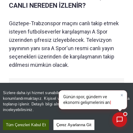
CANLI NEREDEN İZLENİR?
Göztepe-Trabzonspor maçını canlı takip etmek
isteyen futbolseverler karşılaşmayı A Spor
üzerinden şifresiz izleyebilecek. Televizyon
yayınının yanı sıra A Spor'un resmi canlı yayın
seçenekleri üzerinden de karşılaşmanın takip
edilmesi mümkün olacak.
GÜNÜN ÖZETİ
×
Günün spor, gündem ve
Sizlere daha iyi hizmet sunabilmek adına sitemizde
çerez
ekonomi gelişmelerini analiz
konumlandırmaktayız. Kişisel verileriniz, KVKK ve GDPR kapsamında
edin!
|
toplanıp işlenir. Detaylı bilgi almak için
Aydınlatma Metnimizi
📰
Son 30 güne ait haberleri, spor gelişmelerini veya yazar yazılarını sorgulayabilirsiniz.
inceleyebilirsiniz.
Tüm Çerezleri Kabul Et
Çerez Ayarlarına Git