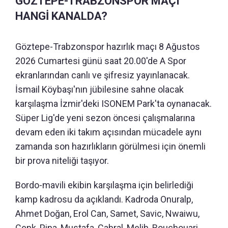
GÖZTEPE-TRABZONSPOR MAÇI
HANGİ KANALDA?
Göztepe-Trabzonspor hazırlık maçı 8 Ağustos
2026 Cumartesi günü saat 20.00'de A Spor
ekranlarından canlı ve şifresiz yayınlanacak.
İsmail Köybaşı'nın jübilesine sahne olacak
karşılaşma İzmir'deki ISONEM Park'ta oynanacak.
Süper Lig'de yeni sezon öncesi çalışmalarına
devam eden iki takım açısından mücadele aynı
zamanda son hazırlıkların görülmesi için önemli
bir prova niteliği taşıyor.
Bordo-mavili ekibin karşılaşma için belirlediği
kamp kadrosu da açıklandı. Kadroda Onuralp,
Ahmet Doğan, Erol Can, Samet, Savic, Nwaiwu,
Cenk, Pina, Mustafa, Cabral, Melih, Bouchouari,