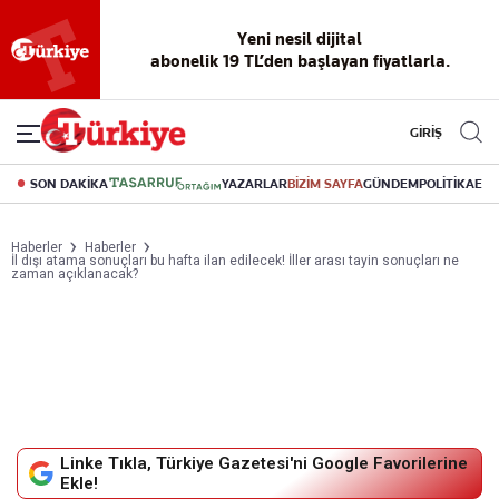
Yeni nesil dijital
abonelik 19 TL’den başlayan fiyatlarla.
GİRİŞ
SON DAKİKA
YAZARLAR
BİZİM SAYFA
GÜNDEM
POLİTİKA
EK
Haberler
Haberler
İl dışı atama sonuçları bu hafta ilan edilecek! İller arası tayin sonuçları ne
zaman açıklanacak?
Linke Tıkla, Türkiye Gazetesi'ni Google Favorilerine
Ekle!