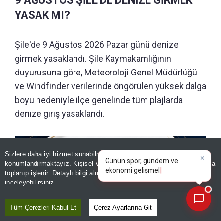
9 AĞUSTOS ŞİLE'DE DENİZE GİRMEK
YASAK MI?
Şile'de 9 Ağustos 2026 Pazar günü denize
girmek yasaklandı. Şile Kaymakamlığının
duyurusuna göre, Meteoroloji Genel Müdürlüğü
ve Windfinder verilerinde öngörülen yüksek dalga
boyu nedeniyle ilçe genelinde tüm plajlarda
denize giriş yasaklandı.
×
Günün spor, gündem ve
Sizlere daha iyi hizmet sunabilmek adına sitemizde
çerez
ekonomi gelişmelerini analiz
konumlandırmaktayız. Kişisel verileriniz, KVKK ve GDPR kapsamında
edin!
|
toplanıp işlenir. Detaylı bilgi almak için
Aydınlatma Metnimizi
📰
Son 30 güne ait haberleri, spor gelişmelerini veya yazar yazılarını sorgulayabilirsiniz.
inceleyebilirsiniz.
Tüm Çerezleri Kabul Et
Çerez Ayarlarına Git