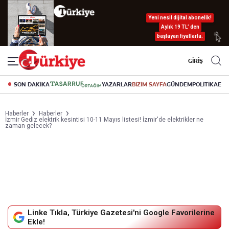
Yeni nesil dijital abonelik!
Aylık 19 TL’ den
başlayan fiyatlarla.
GİRİŞ
SON DAKİKA
YAZARLAR
BİZİM SAYFA
GÜNDEM
POLİTİKA
EK
Haberler
Haberler
İzmir Gediz elektrik kesintisi 10-11 Mayıs listesi! İzmir'de elektrikler ne
zaman gelecek?
Linke Tıkla, Türkiye Gazetesi'ni Google Favorilerine
Ekle!