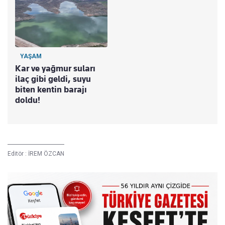
YAŞAM
Kar ve yağmur suları
ilaç gibi geldi, suyu
biten kentin barajı
doldu!
Editör :
İREM ÖZCAN