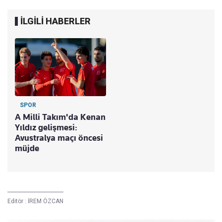
İLGİLİ HABERLER
SPOR
A Milli Takım'da Kenan
Yıldız gelişmesi:
Avustralya maçı öncesi
müjde
Editör :
İREM ÖZCAN