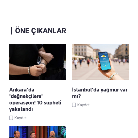
ÖNE ÇIKANLAR
Ankara'da
İstanbul'da yağmur var
'değnekçilere'
mı?
operasyon! 10 şüpheli
Kaydet
yakalandı
Kaydet