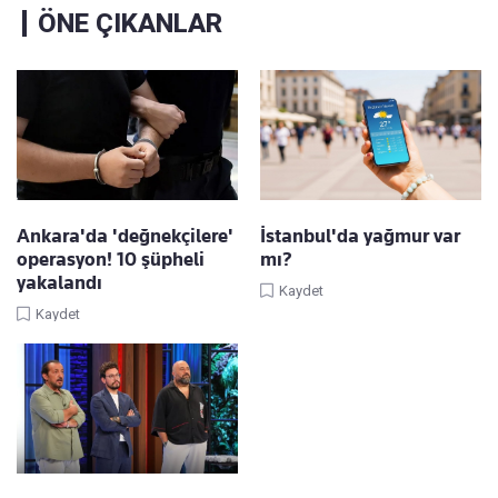
ÖNE ÇIKANLAR
Ankara'da 'değnekçilere'
İstanbul'da yağmur var
operasyon! 10 şüpheli
mı?
yakalandı
Kaydet
Kaydet