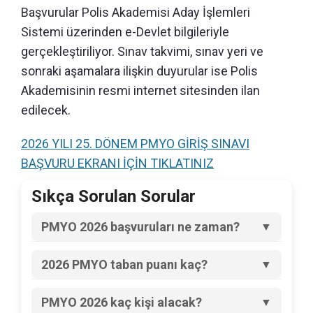
Başvurular Polis Akademisi Aday İşlemleri
Sistemi üzerinden e-Devlet bilgileriyle
gerçekleştiriliyor. Sınav takvimi, sınav yeri ve
sonraki aşamalara ilişkin duyurular ise Polis
Akademisinin resmi internet sitesinden ilan
edilecek.
2026 YILI 25. DÖNEM PMYO GİRİŞ SINAVI
BAŞVURU EKRANI İÇİN TIKLATINIZ
Sıkça Sorulan Sorular
PMYO 2026 başvuruları ne zaman?
2026 yılı 25. Dönem PMYO ön başvuruları 7
Ağustos saat 08.00'de başladı. Başvurular 13
2026 PMYO taban puanı kaç?
Ağustos 2026 saat 17.00'de sona erecek.
Genel adaylar için 2026 TYT'den en az
250,000 ham puan alınması gerekiyor. Şehit
PMYO 2026 kaç kişi alacak?
ve vazife malullerinin eş ve çocukları için