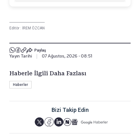
taban puan 200,000 olarak belirlendi.
Polis Meslek Yüksekokullarına 2 bin 560
erkek, 630 kadın ve şehit veya vazife
malullerinin eş ve çocukları kapsamında 60
aday olmak üzere toplam 3 bin 250 öğrenci
alınacak.
Editör :
İREM ÖZCAN
Paylaş
Yayın Tarihi
|
07 Ağustos, 2026 - 08:51
Haberle İlgili Daha Fazlası
Haberler
Bizi Takip Edin