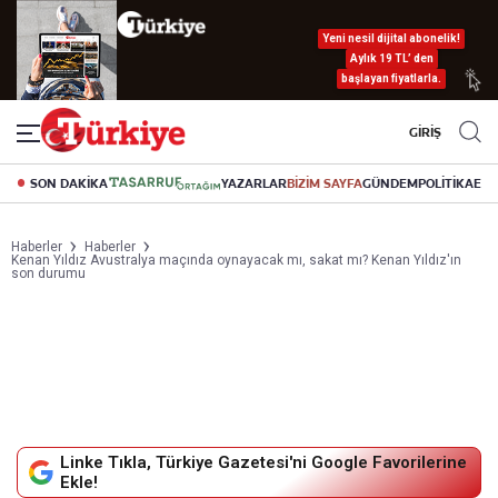
Yeni nesil dijital abonelik!
Aylık 19 TL’ den
başlayan fiyatlarla.
GİRİŞ
SON DAKİKA
YAZARLAR
BİZİM SAYFA
GÜNDEM
POLİTİKA
EK
Haberler
Haberler
Kenan Yıldız Avustralya maçında oynayacak mı, sakat mı? Kenan Yıldız'ın
son durumu
Linke Tıkla, Türkiye Gazetesi'ni Google Favorilerine
Ekle!