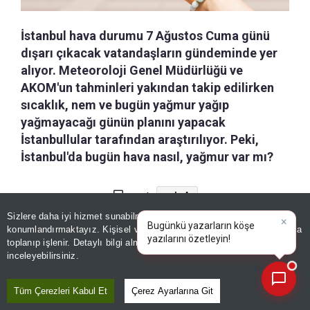
İstanbul hava durumu 7 Ağustos Cuma günü
dışarı çıkacak vatandaşların gündeminde yer
alıyor. Meteoroloji Genel Müdürlüğü ve
AKOM'un tahminleri yakından takip edilirken
sıcaklık, nem ve bugün yağmur yağıp
yağmayacağı günün planını yapacak
İstanbullular tarafından araştırılıyor. Peki,
İstanbul'da bugün hava nasıl, yağmur var mı?
a-
|
+A
Kaydet
Sizlere daha iyi hizmet sunabilmek adına sitemizde
çerez
konumlandırmaktayız. Kişisel verileriniz, KVKK ve GDPR kapsamında
×
İstanbul'da haftanın son iş gününde hava
Bugünkü yazarların
|
toplanıp işlenir. Detaylı bilgi almak için
Aydınlatma Metnimizi
📰
Son 30 güne ait haberleri, spor gelişmelerini veya yazar yazılarını sorgulayabilirsiniz.
sıcaklıklarının yüksek seyrini sürdürmesi
inceleyebilirsiniz.
bekleniyor. Meteoroloji Genel Müdürlüğü'nün
Tüm Çerezleri Kabul Et
Çerez Ayarlarına Git
saatlik tahminlerinde sıcaklıkların öğle