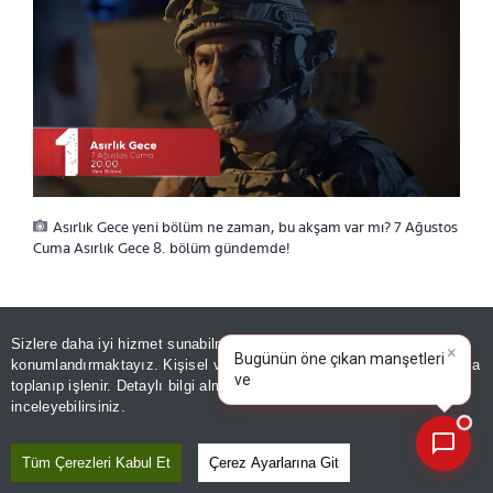
Asırlık Gece yeni bölüm ne zaman, bu akşam var mı? 7 Ağustos
Cuma Asırlık Gece 8. bölüm gündemde!
ASIRLIK GECE BU AKŞAM VAR MI?
Sizlere daha iyi hizmet sunabilmek adına sitemizde
çerez
×
Bugünün öne çıkan manşetleri
konumlandırmaktayız. Kişisel verileriniz, KVKK ve GDPR kapsamında
ve gelişmeleri neler?
toplanıp işlenir. Detaylı bilgi almak için
Aydınlatma Metnimizi
Asırlık Gece bu akşam yeni bölümüyle
📰
Son 30 güne ait haberleri, spor gelişmelerini veya yazar yazılarını sorgulayabilirsiniz.
inceleyebilirsiniz.
ekranlarda yer alacak.
Merakla beklenen 8.
bölüm 7 Ağustos Cuma akşamı saat 20.00'de
Tüm Çerezleri Kabul Et
Çerez Ayarlarına Git
yayınlanacak.