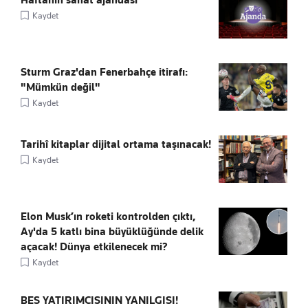
Haftanın sanat ajandası
Kaydet
Sturm Graz'dan Fenerbahçe itirafı:
"Mümkün değil"
Kaydet
Tarihî kitaplar dijital ortama taşınacak!
Kaydet
Elon Musk’ın roketi kontrolden çıktı,
Ay'da 5 katlı bina büyüklüğünde delik
açacak! Dünya etkilenecek mi?
Kaydet
BES YATIRIMCISININ YANILGISI!