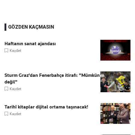
GÖZDEN KAÇMASIN
Haftanın sanat ajandası
Kaydet
Sturm Graz'dan Fenerbahçe itirafı: "Mümkün
değil"
Kaydet
Tarihî kitaplar dijital ortama taşınacak!
Kaydet