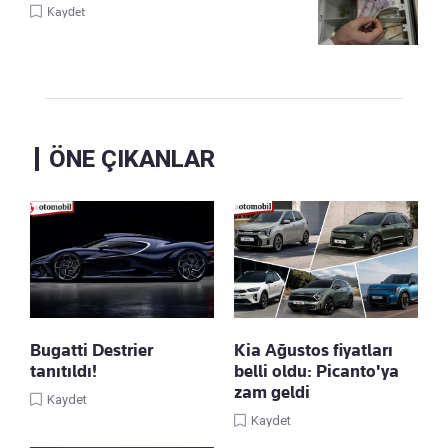
Kaydet
ÖNE ÇIKANLAR
Bugatti Destrier
Kia Ağustos fiyatları
tanıtıldı!
belli oldu: Picanto'ya
zam geldi
Kaydet
Kaydet