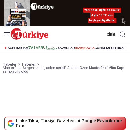
Yeni nesil dijital abonelik!
Aylık 19 TL’ den
başlayan fiyatlarla.
GİRİŞ
SON DAKİKA
YAZARLAR
BİZİM SAYFA
GÜNDEM
POLİTİKA
EK
Haberler
Haberler
MasterChef Sergen kimdir, aslen nereli? Sergen Özen MasterChef Altın Kupa
şampiyonu oldu
Linke Tıkla, Türkiye Gazetesi'ni Google Favorilerine
Ekle!