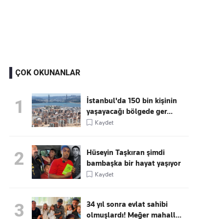
Kaçırmayın
Ücretsiz üye olun, gündemi
şekillendiren gelişmeleri önce siz duyun
ÇOK OKUNANLAR
İstanbul'da 150 bin kişinin
1
yaşayacağı bölgede ger...
Kaydet
Hüseyin Taşkıran şimdi
2
bambaşka bir hayat yaşıyor
Kaydet
34 yıl sonra evlat sahibi
3
olmuşlardı! Meğer mahall...