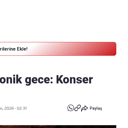
Haber Verin
Editör masamıza bilgi ve materyal
göndermek için
tıklayın
ilerine Ekle!
fonik gece: Konser
.
n, 2026 - 02:31
Paylaş