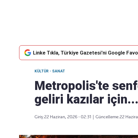
Takip Edin
Favori mecralarınızda haber
akışımıza ulaşın
Linke Tıkla, Türkiye Gazetesi'ni Google Favor
KÜLTÜR - SANAT
Metropolis'te sen
geliri kazılar için..
Giriş:
22 Haziran, 2026 - 02:31
|
Güncelleme:
22 Hazira