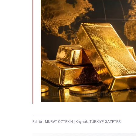
Editör :
MURAT ÖZTEKİN
|
Kaynak: TÜRKİYE GAZETESİ