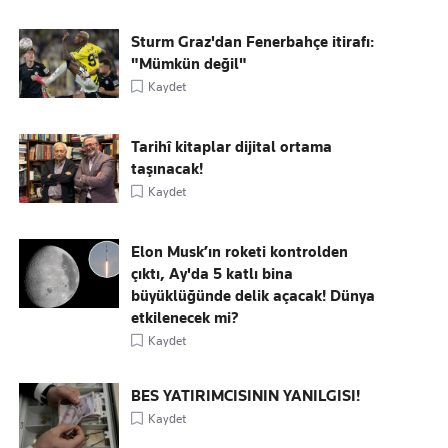
Sturm Graz'dan Fenerbahçe itirafı:
"Mümkün değil"
Kaydet
Tarihî kitaplar dijital ortama
taşınacak!
Kaydet
Elon Musk’ın roketi kontrolden
çıktı, Ay'da 5 katlı bina
büyüklüğünde delik açacak! Dünya
etkilenecek mi?
Kaydet
BES YATIRIMCISININ YANILGISI!
Kaydet