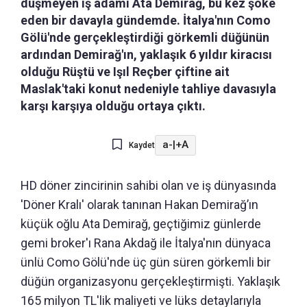
düşmeyen iş adamı Ata Demirağ, bu kez şoke
eden bir davayla gündemde. İtalya'nın Como
Gölü'nde gerçekleştirdiği görkemli düğünün
ardından Demirağ'ın, yaklaşık 6 yıldır kiracısı
olduğu Rüştü ve Işıl Reçber çiftine ait
Maslak'taki konut nedeniyle tahliye davasıyla
karşı karşıya olduğu ortaya çıktı.
a-
|
+A
Kaydet
HD döner zincirinin sahibi olan ve iş dünyasında
'Döner Kralı' olarak tanınan Hakan Demirağ’ın
küçük oğlu Ata Demirağ, geçtiğimiz günlerde
gemi broker'ı Rana Akdağ ile İtalya'nın dünyaca
ünlü Como Gölü'nde üç gün süren görkemli bir
düğün organizasyonu gerçekleştirmişti. Yaklaşık
165 milyon TL'lik maliyeti ve lüks detaylarıyla