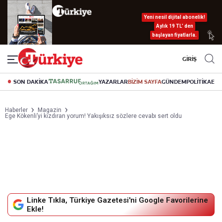
Yeni nesil dijital abonelik!
Aylık 19 TL’ den
başlayan fiyatlarla.
GİRİŞ
SON DAKİKA
YAZARLAR
BİZİM SAYFA
GÜNDEM
POLİTİKA
EK
Haberler
Magazin
Ege Kökenli’yi kızdıran yorum! Yakışıksız sözlere cevabı sert oldu
Linke Tıkla, Türkiye Gazetesi'ni Google Favorilerine
Ekle!