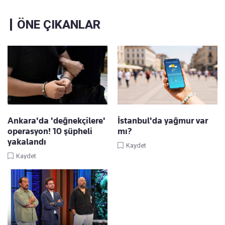
ÖNE ÇIKANLAR
Ankara'da 'değnekçilere'
İstanbul'da yağmur var
operasyon! 10 şüpheli
mı?
yakalandı
Kaydet
Kaydet