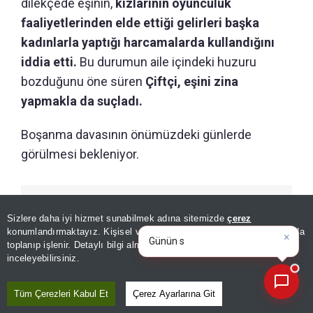
dilekçede eşinin,
kızlarının oyunculuk
faaliyetlerinden elde ettiği gelirleri başka
kadınlarla yaptığı harcamalarda kullandığını
iddia etti.
Bu durumun aile içindeki huzuru
bozduğunu öne süren
Çiftçi, eşini zina
yapmakla da suçladı.
Boşanma davasının önümüzdeki günlerde
görülmesi bekleniyor.
GÜNÜN ÖZETİ
×
Günün spor, gündem ve
Sizlere daha iyi hizmet sunabilmek adına sitemizde
çerez
ekonomi gelişmelerini analiz
konumlandırmaktayız. Kişisel verileriniz, KVKK ve GDPR kapsamında
edin!
toplanıp işlenir. Detaylı bilgi almak için
Aydınlatma Metnimizi
📰
Son 30 güne ait haberleri, spor gelişmelerini veya yazar yazılarını sorgulayabilirsiniz.
inceleyebilirsiniz.
Tüm Çerezleri Kabul Et
Çerez Ayarlarına Git