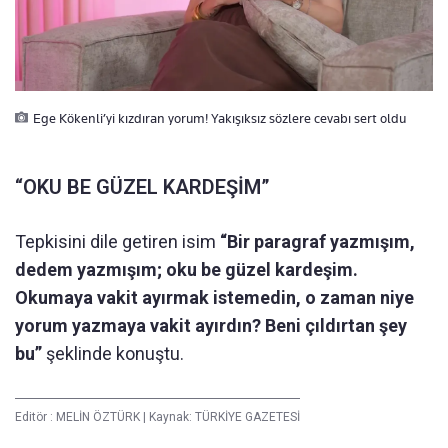
Ege Kökenli’yi kızdıran yorum! Yakışıksız sözlere cevabı sert oldu
“OKU BE GÜZEL KARDEŞİM”
Tepkisini dile getiren isim
“Bir paragraf yazmışım,
dedem yazmışım; oku be güzel kardeşim.
Okumaya vakit ayırmak istemedin, o zaman niye
yorum yazmaya vakit ayırdın? Beni çıldırtan şey
bu”
şeklinde konuştu.
Editör :
MELİN ÖZTÜRK
|
Kaynak: TÜRKİYE GAZETESİ