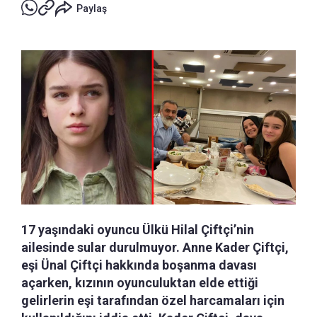
Paylaş
17 yaşındaki oyuncu Ülkü Hilal Çiftçi’nin
ailesinde sular durulmuyor. Anne Kader Çiftçi,
eşi Ünal Çiftçi hakkında boşanma davası
açarken, kızının oyunculuktan elde ettiği
gelirlerin eşi tarafından özel harcamaları için