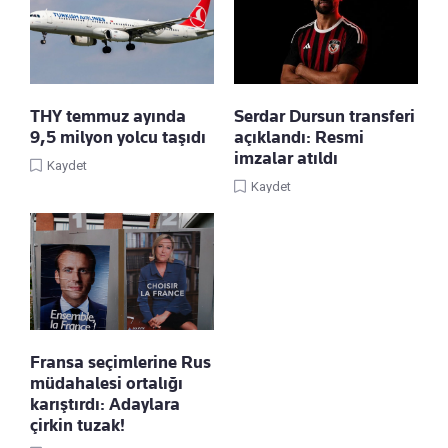
THY temmuz ayında
Serdar Dursun transferi
9,5 milyon yolcu taşıdı
açıklandı: Resmi
imzalar atıldı
Kaydet
Kaydet
Fransa seçimlerine Rus
müdahalesi ortalığı
karıştırdı: Adaylara
çirkin tuzak!