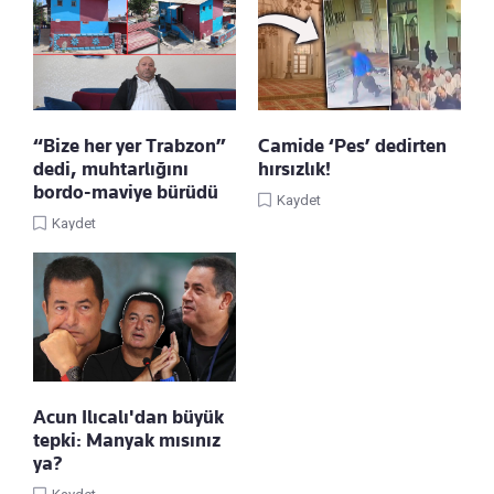
“Bize her yer Trabzon”
Camide ‘Pes’ dedirten
dedi, muhtarlığını
hırsızlık!
bordo-maviye bürüdü
Kaydet
Kaydet
Acun Ilıcalı'dan büyük
tepki: Manyak mısınız
ya?