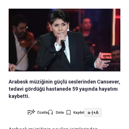
Arabesk müziğinin güçlü seslerinden Cansever,
tedavi gördüğü hastanede 59 yaşında hayatını
kaybetti.
a-
|
+A
Özetle
Dinle
Kaydet