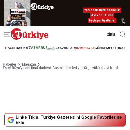
Yeni nesil dijital abonelik!
Aylık 19 TL’ den
başlayan fiyatlarla.
GİRİŞ
SON DAKİKA
YAZARLAR
BİZİM SAYFA
GÜNDEM
POLİTİKA
EK
Haberler
Magazin
Eşref Rüya’ya ani final darbesi! Başrol ücretleri ve bütçe yükü diziyi bitirdi
Linke Tıkla, Türkiye Gazetesi'ni Google Favorilerine
Ekle!