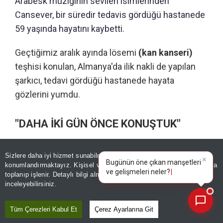
Arabesk müziğinin sevilen isimlerinden
Cansever, bir süredir tedavis gördüğü hastanede
59 yaşında hayatını kaybetti.
Geçtiğimiz aralık ayında lösemi
(kan kanseri)
teşhisi konulan, Almanya'da ilik nakli de yapılan
şarkıcı, tedavi gördüğü hastanede hayata
gözlerini yumdu.
"DAHA İKİ GÜN ÖNCE KONUŞTUK"
Cansever’in vefat haberini sosyal medya
Sizlere daha iyi hizmet sunabilmek adına sitemizde
çerez
×
Bugünün öne çıkan manşetleri
konumlandırmaktayız. Kişisel verileriniz, KVKK ve GDPR kapsamında
üzerinden paylaşan Mehtap,
“Cansever ablam
ve gelişmeleri neler?
toplanıp işlenir. Detaylı bilgi almak için
Aydınlatma Metnimizi
📰
rahmetli oldu, daha iki gün önce konuştuk”
Son 30 güne ait haberleri, spor gelişmelerini veya yazar yazılarını sorgulayabilirsiniz.
inceleyebilirsiniz.
ifadeleriyle üzüntüsünü dile getirdi.
Tüm Çerezleri Kabul Et
Çerez Ayarlarına Git
Gazeteci Burak Doğan da sosyal medya