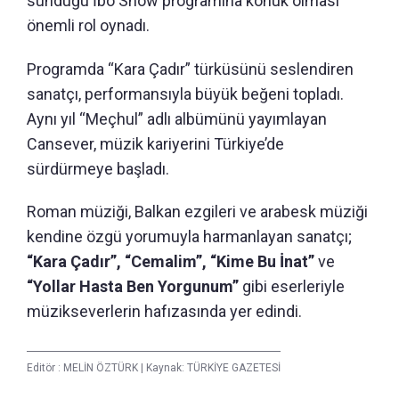
sunduğu İbo Show programına konuk olması
önemli rol oynadı.
Programda “Kara Çadır” türküsünü seslendiren
sanatçı, performansıyla büyük beğeni topladı.
Aynı yıl “Meçhul” adlı albümünü yayımlayan
Cansever, müzik kariyerini Türkiye’de
sürdürmeye başladı.
Roman müziği, Balkan ezgileri ve arabesk müziği
kendine özgü yorumuyla harmanlayan sanatçı;
“Kara Çadır”, “Cemalim”, “Kime Bu İnat”
ve
“Yollar Hasta Ben Yorgunum”
gibi eserleriyle
müzikseverlerin hafızasında yer edindi.
Editör :
MELİN ÖZTÜRK
|
Kaynak: TÜRKİYE GAZETESİ