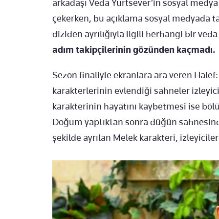
arkadaşı Veda Yurtsever’in sosyal medya
çekerken, bu açıklama sosyal medyada ta
diziden ayrılığıyla ilgili herhangi bir v
adım takipçilerinin gözünden kaçmadı.
Sezon finaliyle ekranlara ara veren Halef:
karakterlerinin evlendiği sahneler izleyi
karakterinin hayatını kaybetmesi ise böl
Doğum yaptıktan sonra düğün sahnesinde s
şekilde ayrılan Melek karakteri, izleyicil