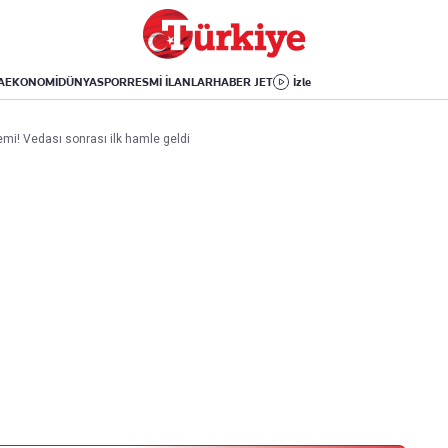
Dünya
Yaşam
Kültür-Sanat
Orta Doğu
Sağlık
Sinema
Avrupa
Hava Durumu
Arkeoloji
A
EKONOMİ
DÜNYA
SPOR
RESMİ İLANLAR
HABER JET
İzle
Amerika
Yemek
Kitap
Afrika
Seyahat
Tarih
mi! Vedası sonrası ilk hamle geldi
İsrail-Gazze
Aktüel
Uygulamalar