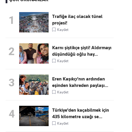
Trafiğe ilaç olacak tünel
1
projesi!
Kaçırmayın
Kaydet
Ücretsiz üye olun, gündemi
şekillendiren gelişmeleri önce siz duyun
Karnı şiştikçe şişti! Aldırmayı
2
düşündüğü oğlu hay...
Kaydet
Eren Kaşıkçı'nın ardından
3
eşinden kahreden paylaşı...
Kaydet
Türkiye'den kaçabilmek için
4
435 kilometre uzağı se...
Kaydet