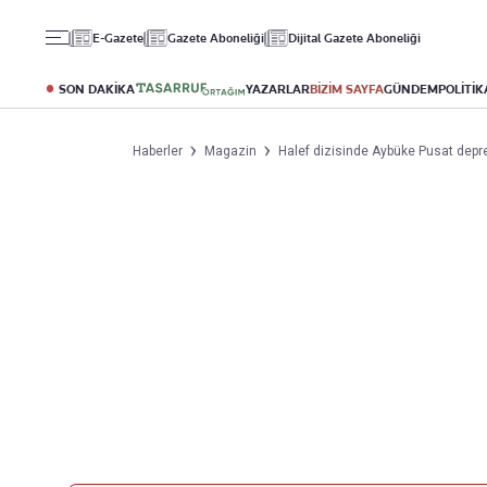
Gündem
Ekonomi
Spor
E-Gazete
Gazete Aboneliği
Dijital Gazete Aboneliği
Politika
Borsa
Futbol
Eğitim
Altın
Puan Durumu
SON DAKİKA
YAZARLAR
BİZİM SAYFA
GÜNDEM
POLİTİK
Döviz
Fikstür
Hisse Senedi
Şampiyonlar Ligi
Haberler
Magazin
Halef dizisinde Aybüke Pusat depre
Kripto Para
Avrupa Ligi
Emlak
Basketbol
T-Otomobil
Turizm
Yazarlar
Diğer Kategoriler
Kurumsal
Bugünün Yazarları
Magazin
Hakkımızda
Tüm Yazarlar
Teknoloji
İletişim
Resmî Ilanlar
Künye
Haberler
Gazete Aboneliği
Foto Haber
Danışma Telefonları
Video Galeri
Yasal
Reklam Ver