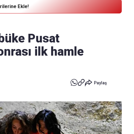
ilerine Ekle!
Haber Verin
Editör masamıza bilgi ve materyal
ybüke Pusat
göndermek için
tıklayın
nrası ilk hamle
Paylaş