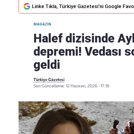
Linke Tıkla, Türkiye Gazetesi'ni Google Favor
MAGAZIN
Takip Edin
Favori mecralarınızda haber
Halef dizisinde A
akışımıza ulaşın
depremi! Vedası so
geldi
Türkiye Gazetesi
Son Güncelleme: 12 Haziran, 2026 - 17:18