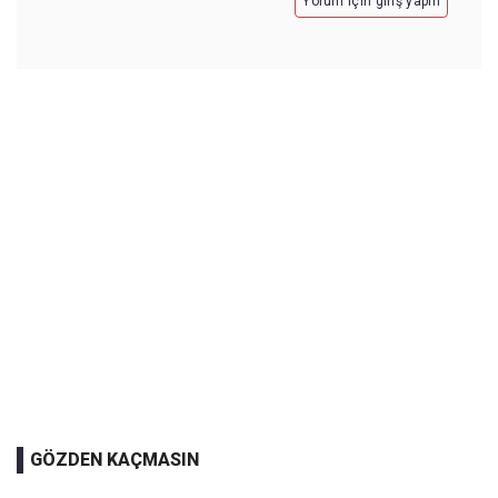
Yorum için giriş yapın
GÖZDEN KAÇMASIN