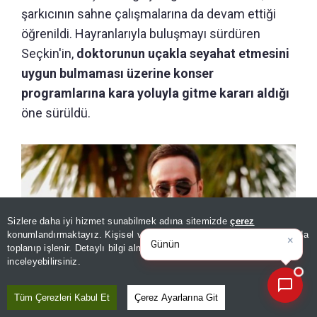
şarkıcının sahne çalışmalarına da devam ettiği
öğrenildi. Hayranlarıyla buluşmayı sürdüren
Seçkin'in,
doktorunun uçakla seyahat etmesini
uygun bulmaması üzerine konser
programlarına kara yoluyla gitme kararı aldığı
öne sürüldü.
Sizlere daha iyi hizmet sunabilmek adına sitemizde
çerez
×
Günün spor, gündem ve
konumlandırmaktayız. Kişisel verileriniz, KVKK ve GDPR kapsamında
ekonomi gelişmelerini anal
toplanıp işlenir. Detaylı bilgi almak için
Aydınlatma Metnimizi
📰
Son 30 güne ait haberleri, spor gelişmelerini veya yazar yazılarını sorgulayabilirsiniz.
inceleyebilirsiniz.
Tüm Çerezleri Kabul Et
Çerez Ayarlarına Git