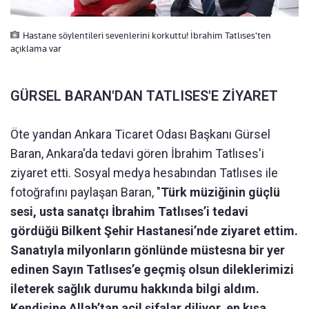
Hastane söylentileri sevenlerini korkuttu! İbrahim Tatlıses'ten
açıklama var
GÜRSEL BARAN'DAN TATLISES'E ZİYARET
Öte yandan Ankara Ticaret Odası Başkanı Gürsel
Baran, Ankara'da tedavi gören İbrahim Tatlıses'i
ziyaret etti. Sosyal medya hesabından Tatlıses ile
fotoğrafını paylaşan Baran, "
Türk müziğinin güçlü
sesi, usta sanatçı İbrahim Tatlıses’i tedavi
gördüğü Bilkent Şehir Hastanesi’nde ziyaret ettim.
Sanatıyla milyonların gönlünde müstesna bir yer
edinen Sayın Tatlıses’e geçmiş olsun dileklerimizi
ileterek sağlık durumu hakkında bilgi aldım.
Kendisine Allah’tan acil şifalar diliyor, en kısa