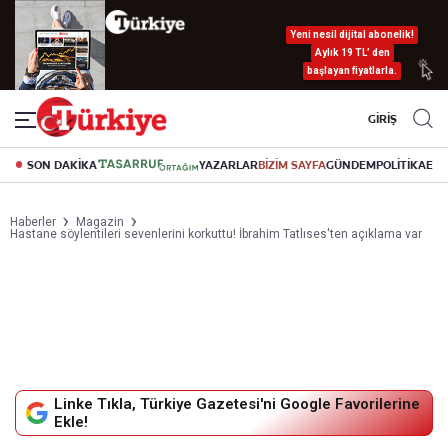
Yeni nesil dijital abonelik!
Aylık 19 TL’ den
başlayan fiyatlarla.
GİRİŞ
SON DAKİKA
YAZARLAR
BİZİM SAYFA
GÜNDEM
POLİTİKA
EK
Haberler
Magazin
Hastane söylentileri sevenlerini korkuttu! İbrahim Tatlıses'ten açıklama var
Linke Tıkla, Türkiye Gazetesi'ni Google Favorilerine
Ekle!