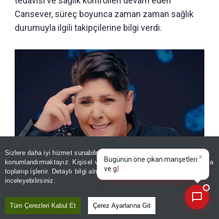
tedavisi ve sağlık kontrolleri devam eden
Cansever, süreç boyunca zaman zaman sağlık
durumuyla ilgili takipçilerine bilgi verdi.
Sizlere daha iyi hizmet sunabilmek adına sitemizde
çerez
×
Bugünün öne çıkan manşetleri
konumlandırmaktayız. Kişisel verileriniz, KVKK ve GDPR kapsamında
ve gelişmeleri neler?
toplanıp işlenir. Detaylı bilgi almak için
Aydınlatma Metnimizi
📰
Lösemiyle mücadele eden Cansever’den son paylaşım! Mesajı
Son 30 güne ait haberleri, spor gelişmelerini veya yazar yazılarını sorgulayabilirsiniz.
inceleyebilirsiniz.
yürek burktu
Tüm Çerezleri Kabul Et
Çerez Ayarlarına Git