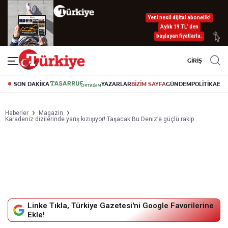
Yeni nesil dijital abonelik!
Aylık 19 TL’ den
başlayan fiyatlarla.
GİRİŞ
SON DAKİKA
YAZARLAR
BİZİM SAYFA
GÜNDEM
POLİTİKA
EK
Haberler
Magazin
Karadeniz dizilerinde yarış kızışıyor! Taşacak Bu Deniz’e güçlü rakip
Linke Tıkla, Türkiye Gazetesi'ni Google Favorilerine
Ekle!