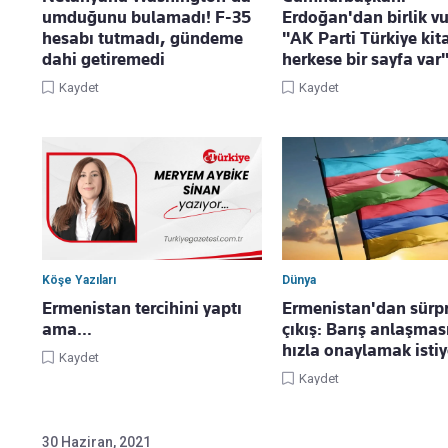
umduğunu bulamadı! F-35
Erdoğan'dan birlik v
hesabı tutmadı, gündeme
"AK Parti Türkiye kita
dahi getiremedi
herkese bir sayfa var
Kaydet
Kaydet
Köşe Yazıları
Dünya
Ermenistan tercihini yaptı
Ermenistan'dan sürpr
ama…
çıkış: Barış anlaşmas
hızla onaylamak isti
Kaydet
Kaydet
30 Haziran, 2021