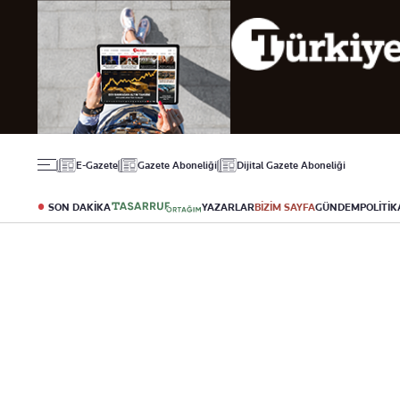
Gündem
Ekonomi
Spor
Politika
Borsa
Futbol
Eğitim
Altın
Puan Durumu
Döviz
Fikstür
Hisse Senedi
Şampiyonlar Ligi
Kripto Para
Avrupa Ligi
Emlak
Basketbol
E-Gazete
Gazete Aboneliği
Dijital Gazete Aboneliği
T-Otomobil
Turizm
SON DAKİKA
YAZARLAR
BİZİM SAYFA
GÜNDEM
POLİTİK
Yazarlar
Diğer Kategoriler
Kurumsal
Bugünün Yazarları
Magazin
Hakkımızda
Tüm Yazarlar
Teknoloji
İletişim
Resmî Ilanlar
Künye
Haberler
Gazete Aboneliği
Foto Haber
Danışma Telefonları
Video Galeri
Yasal
Reklam Ver