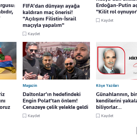
urgusu:
Erdoğan-Putin aç
FIFA’dan dünyayı ayağa
bıdır,
"Kilit rol oynuyor
kaldıran maç önerisi!
"
"Açılışını Filistin-İsrail
Kaydet
maçıyla yapalım"
Kaydet
Magazin
Köşe Yazıları
iz
Daltonlar’ın hedefindeki
Günahlarının, bi
ını
Engin Polat’tan önlem!
kendilerini yaka
yoruz
Cenazeye çelik yelekle geldi
biliyorlar...
Kaydet
Kaydet