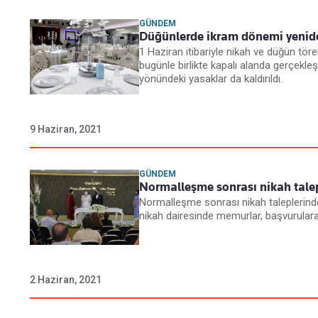
GÜNDEM
Düğünlerde ikram dönemi yenid
1 Haziran itibariyle nikah ve düğün töre
bugünle birlikte kapalı alanda gerçekleş
yönündeki yasaklar da kaldırıldı.
9 Haziran, 2021
GÜNDEM
Normalleşme sonrası nikah talep
Normalleşme sonrası nikah taleplerinde
nikah dairesinde memurlar, başvurulara
2 Haziran, 2021