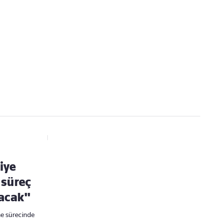
Kaçırmayın
Ücretsiz üye olun, gündemi
şekillendiren gelişmeleri önce siz duyun
iye
 süreç
acak"
me sürecinde