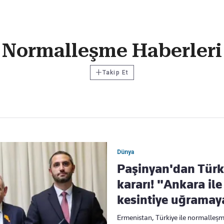
Haber Verin
Normalleşme Haberleri
Editör masamıza bilgi ve materyal
göndermek için
tıklayın
+
Takip Et
Dünya
Paşinyan'dan Türk
kararı! "Ankara ile
kesintiye uğramay
Ermenistan, Türkiye ile normalleş