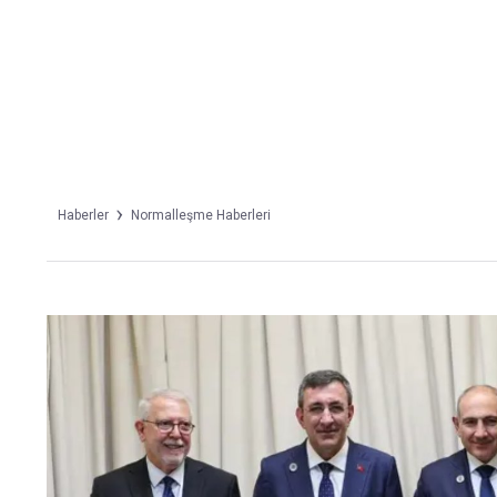
Takip Edin
Favori mecralarınızda haber
akışımıza ulaşın
Haberler
Normalleşme Haberleri