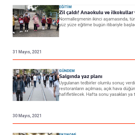
EĞITIM
Zil çaldı! Anaokulu ve ilkokullar
Normalleşmenin ikinci aşamasında, tüm 
yüz yüze eğitime bugün itibariyle başlad
31 Mayıs, 2021
GÜNDEM
Salgında yaz planı
Uygulanan tedbirler olumlu sonuç verdi.
restoranların açılması, açık hava düğün
hafifletilecek. Hafta sonu yasakları ya 
30 Mayıs, 2021
EKONOMI