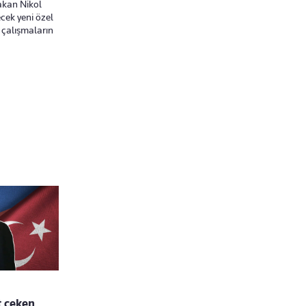
akan Nikol
ecek yeni özel
n çalışmaların
t çeken