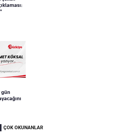
ıklaması:
"
r gün
layacağını
ÇOK OKUNANLAR