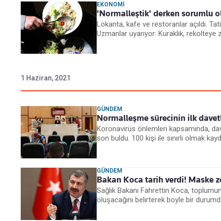
EKONOMI
'Normalleştik' derken sorumlu ol
Lokanta, kafe ve restoranlar açıldı. Tat
Uzmanlar uyarıyor: Kuraklık, rekolteye 
1 Haziran, 2021
GÜNDEM
Normalleşme sürecinin ilk davetl
Koronavirüs önlemleri kapsamında, dave
son buldu. 100 kişi ile sınırlı olmak kaydı
GÜNDEM
Bakan Koca tarih verdi! Maske 
Sağlık Bakanı Fahrettin Koca, toplumun
oluşacağını belirterek böyle bir durumda