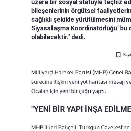
üzere bir sosyal statüyle teçhiz e
bileşenlerinin örgütsel faaliyetleri
sağlıklı şekilde yürütülmesini mümk
Siyasallaşma Koordinatörlüğü’ bu d
olabilecektir." dedi.
Kayd
Milliyetçi Hareket Partisi (MHP) Genel B
sürecine ilişkin yeni yol haritası mesajı 
Öcalan için yeni bir çağrı yaptı.
"YENİ BİR YAPI İNŞA EDİLME
MHP lideri Bahçeli, Türkgün Gazetesi'ne