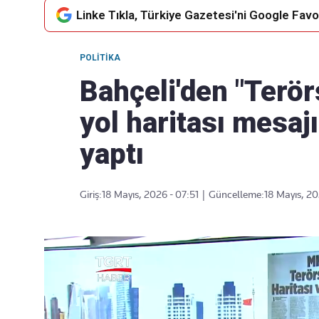
Linke Tıkla, Türkiye Gazetesi'ni Google Favor
POLITIKA
Takip Edin
Favori mecralarınızda haber
Bahçeli'den "Terör
akışımıza ulaşın
yol haritası mesajı
yaptı
Giriş:
18 Mayıs, 2026 - 07:51
|
Güncelleme:
18 Mayıs, 20