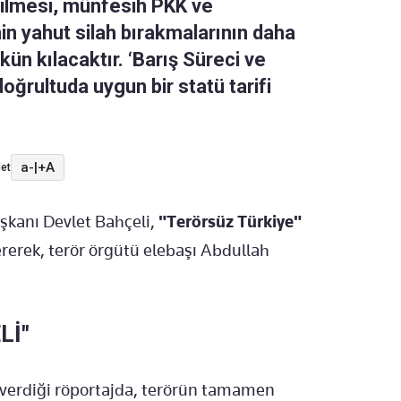
dilmesi, münfesih PKK ve
nin yahut silah bırakmalarının daha
ün kılacaktır. ‘Barış Süreci ve
oğrultuda uygun bir statü tarifi
a-
|
+A
et
aşkanı Devlet Bahçeli,
"Terörsüz Türkiye"
vererek, terör örgütü elebaşı Abdullah
Lİ"
 verdiği röportajda, terörün tamamen