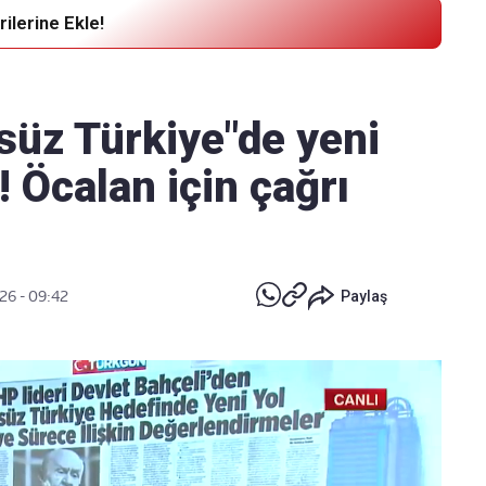
ilerine Ekle!
Haber Verin
Editör masamıza bilgi ve materyal
süz Türkiye"de yeni
göndermek için
tıklayın
! Öcalan için çağrı
26 - 09:42
Paylaş