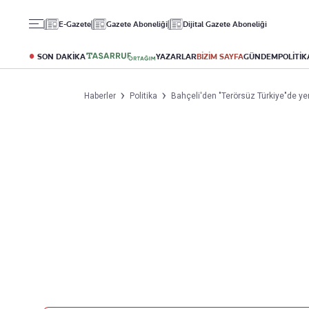
Gündem
Ekonomi
Spor
E-Gazete
Gazete Aboneliği
Dijital Gazete Aboneliği
Politika
Borsa
Futbol
Eğitim
Altın
Puan Durumu
SON DAKİKA
YAZARLAR
BİZİM SAYFA
GÜNDEM
POLİTİK
Döviz
Fikstür
Hisse Senedi
Şampiyonlar Ligi
Haberler
Politika
Bahçeli'den "Terörsüz Türkiye"de yeni
Kripto Para
Avrupa Ligi
Emlak
Basketbol
T-Otomobil
Turizm
Yazarlar
Diğer Kategoriler
Kurumsal
Bugünün Yazarları
Magazin
Hakkımızda
Tüm Yazarlar
Teknoloji
İletişim
Resmî Ilanlar
Künye
Haberler
Gazete Aboneliği
Foto Haber
Danışma Telefonları
Video Galeri
Yasal
Reklam Ver