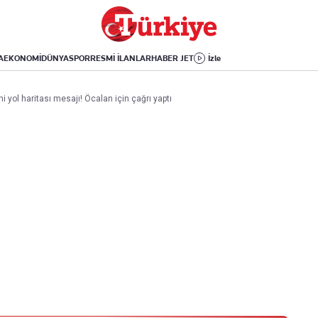
Dünya
Yaşam
Kültür-Sanat
Orta Doğu
Sağlık
Sinema
Avrupa
Hava Durumu
Arkeoloji
A
EKONOMİ
DÜNYA
SPOR
RESMİ İLANLAR
HABER JET
İzle
Amerika
Yemek
Kitap
Afrika
Seyahat
Tarih
 yol haritası mesajı! Öcalan için çağrı yaptı
İsrail-Gazze
Aktüel
Uygulamalar