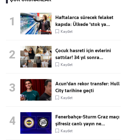
Haftalarca sürecek felaket
1
kapıda: Ülkede 'stok ya...
Kaçırmayın
Kaydet
Ücretsiz üye olun, gündemi
şekillendiren gelişmeleri önce siz duyun
Çocuk hasreti için evlerini
2
sattılar! 34 yıl sonra...
Kaydet
Acun'dan rekor transfer: Hull
3
City tarihine geçti
Kaydet
Fenerbahçe-Sturm Graz maçı
4
şifresiz canlı yayın ne...
Kaydet