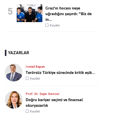
Graz'ın hocası neye
5
uğradığını şaşırdı: "Biz de
in...
Kaydet
YAZARLAR
İsmail Kapan
Terörsüz Türkiye sürecinde kritik eşik…
Kaydet
Prof. Dr. Gaye Gencer
Doğru kariyer seçimi ve finansal
okuryazarlık
Kaydet