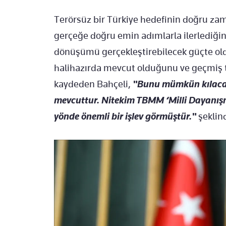
Terörsüz bir Türkiye hedefinin doğru zam
gerçeğe doğru emin adımlarla ilerlediğin
dönüşümü gerçekleştirebilecek güçte oldu
halihazırda mevcut olduğunu ve geçmiş t
kaydeden Bahçeli,
"Bunu mümkün kılacak 
mevcuttur. Nitekim TBMM ‘Milli Dayanış
yönde önemli bir işlev görmüştür."
şeklin