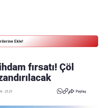
Haber Verin
Editör masamıza bilgi ve materyal göndermek için
tıklayın
ilerine Ekle!
ihdam fırsatı! Çöl
zandırılacak
6 - 21:21
Paylaş