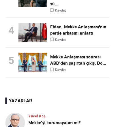
sü...
Kaydet
Fidan, Mekke Anlaşması'nın
4
perde arkasını anlattı
Kaydet
Mekke Anlaşması sonrası
5
ABD'den şaşırtan çıkış: Do...
Kaydet
YAZARLAR
Yücel Koç
Mekke’yi korumayalım mı?