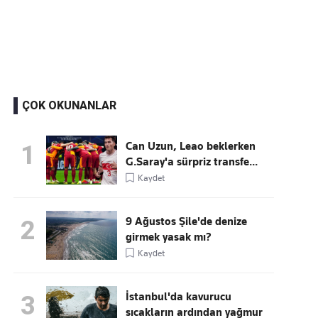
Kaçırmayın
Ücretsiz üye olun, gündemi şekillendiren gelişmeleri önce siz duyun
ÇOK OKUNANLAR
Can Uzun, Leao beklerken
1
G.Saray'a sürpriz transfe...
Kaydet
9 Ağustos Şile'de denize
2
girmek yasak mı?
Kaydet
İstanbul'da kavurucu
3
sıcakların ardından yağmur