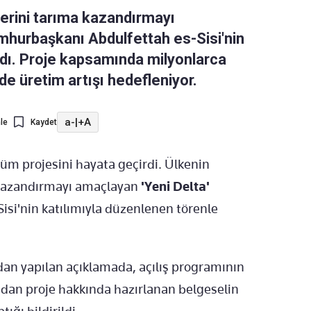
lerini tarıma kazandırmayı
umhurbaşkanı Abdulfettah es-Sisi'nin
ldı. Proje kapsamında milyonlarca
de üretim artışı hedefleniyor.
a-
|
+A
le
Kaydet
şüm projesini hayata geçirdi. Ülkenin
e kazandırmayı amaçlayan
'Yeni Delta'
si'nin katılımıyla düzenlenen törenle
dan yapılan açıklamada, açılış programının
ından proje hakkında hazırlanan belgeselin