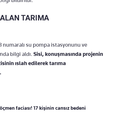
ığı bildirildi.
 ALAN TARIMA
3 numaralı su pompa istasyonunu ve
da bilgi aldı.
Sisi, konuşmasında projenin
isinin ıslah edilerek tarıma
.
öçmen faciası! 17 kişinin cansız bedeni