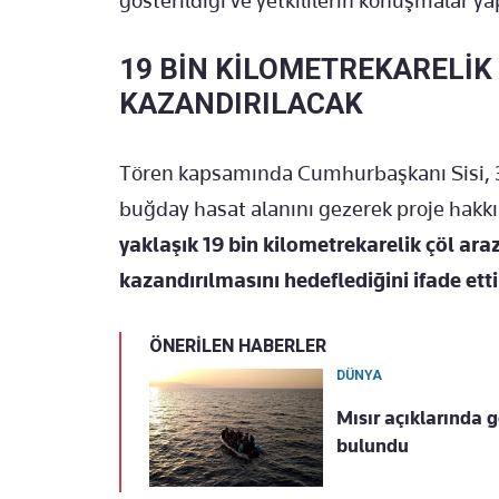
gösterildiği ve yetkililerin konuşmalar yapt
19 BİN KİLOMETREKARELİK
KAZANDIRILACAK
Tören kapsamında Cumhurbaşkanı Sisi, 
buğday hasat alanını gezerek proje hakkın
yaklaşık 19 bin kilometrekarelik çöl araz
kazandırılmasını hedeflediğini ifade etti
ÖNERİLEN HABERLER
DÜNYA
Mısır açıklarında g
bulundu