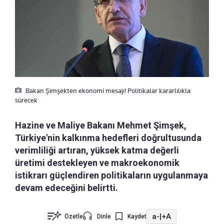
Bakan Şimşekten ekonomi mesajı! Politikalar kararlılıkla
sürecek
Hazine ve Maliye Bakanı Mehmet Şimşek,
Türkiye'nin kalkınma hedefleri doğrultusunda
verimliliği artıran, yüksek katma değerli
üretimi destekleyen ve makroekonomik
istikrarı güçlendiren politikaların uygulanmaya
devam edeceğini belirtti.
a-
|
+A
Özetle
Dinle
Kaydet