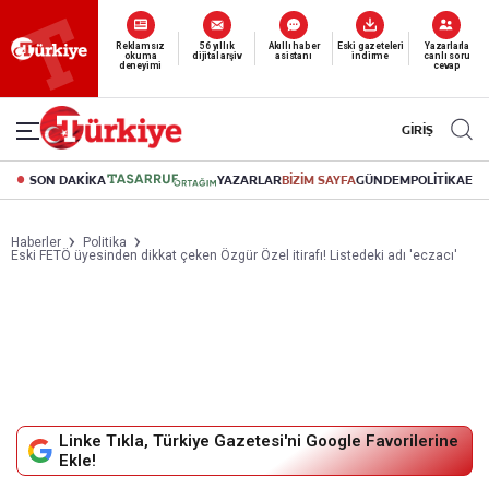
Yeni nesil dijital
abonelik 19 TL’den başlayan fiyatlarla.
GİRİŞ
SON DAKİKA
YAZARLAR
BİZİM SAYFA
GÜNDEM
POLİTİKA
EK
Haberler
Politika
Eski FETÖ üyesinden dikkat çeken Özgür Özel itirafı! Listedeki adı 'eczacı'
Linke Tıkla, Türkiye Gazetesi'ni Google Favorilerine
Ekle!