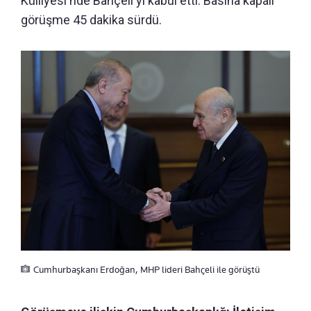
Külliyesi'nde Bahçeli'yi kabul etti. Basına kapalı
görüşme 45 dakika sürdü.
Cumhurbaşkanı Erdoğan, MHP lideri Bahçeli ile görüştü