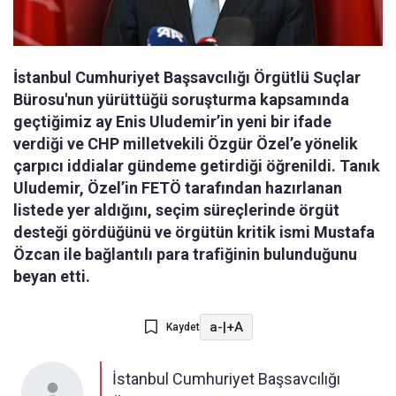
İstanbul Cumhuriyet Başsavcılığı Örgütlü Suçlar
Bürosu'nun yürüttüğü soruşturma kapsamında
geçtiğimiz ay Enis Uludemir’in yeni bir ifade
verdiği ve CHP milletvekili Özgür Özel’e yönelik
çarpıcı iddialar gündeme getirdiği öğrenildi. Tanık
Uludemir, Özel’in FETÖ tarafından hazırlanan
listede yer aldığını, seçim süreçlerinde örgüt
desteği gördüğünü ve örgütün kritik ismi Mustafa
Özcan ile bağlantılı para trafiğinin bulunduğunu
beyan etti.
a-
|
+A
Kaydet
İstanbul Cumhuriyet Başsavcılığı