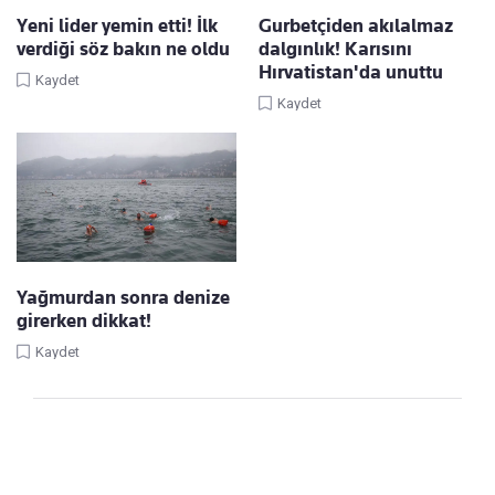
Yeni lider yemin etti! İlk
Gurbetçiden akılalmaz
verdiği söz bakın ne oldu
dalgınlık! Karısını
Hırvatistan'da unuttu
Kaydet
Kaydet
Yağmurdan sonra denize
girerken dikkat!
Kaydet