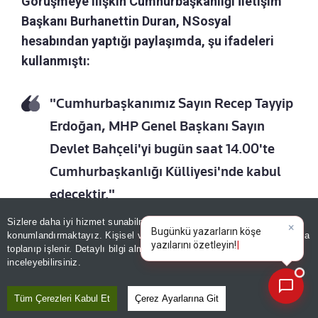
Görüşmeye ilişkin Cumhurbaşkanlığı İletişim
Başkanı Burhanettin Duran, NSosyal
hesabından yaptığı paylaşımda, şu ifadeleri
kullanmıştı:
"Cumhurbaşkanımız Sayın Recep Tayyip
Erdoğan, MHP Genel Başkanı Sayın
Devlet Bahçeli'yi bugün saat 14.00'te
Cumhurbaşkanlığı Külliyesi'nde kabul
edecektir."
Sizlere daha iyi hizmet sunabilmek adına sitemizde
çerez
×
Bugünkü yazarların köşe
konumlandırmaktayız. Kişisel verileriniz, KVKK ve GDPR kapsamında
yazıları
Erdoğan-Bahçeli zirvesinden kareler:
toplanıp işlenir. Detaylı bilgi almak için
Aydınlatma Metnimizi
📰
Son 30 güne ait haberleri, spor gelişmelerini veya yazar yazılarını sorgulayabilirsiniz.
inceleyebilirsiniz.
Tüm Çerezleri Kabul Et
Çerez Ayarlarına Git