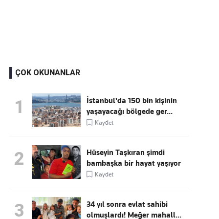
Kaçırmayın
Ücretsiz üye olun, gündemi
şekillendiren gelişmeleri önce siz duyun
ÇOK OKUNANLAR
İstanbul'da 150 bin kişinin
1
yaşayacağı bölgede ger...
Kaydet
Hüseyin Taşkıran şimdi
2
bambaşka bir hayat yaşıyor
Kaydet
34 yıl sonra evlat sahibi
3
olmuşlardı! Meğer mahall...