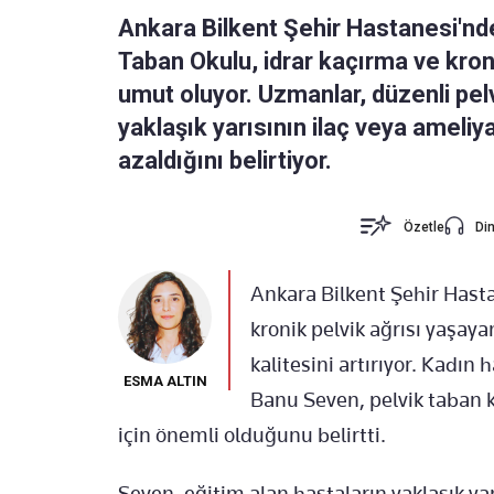
Ankara Bilkent Şehir Hastanesi'nde
Taban Okulu, idrar kaçırma ve kron
umut oluyor. Uzmanlar, düzenli pelv
yaklaşık yarısının ilaç veya ameliy
azaldığını belirtiyor.
Özetle
Din
Ankara Bilkent Şehir Hasta
kronik pelvik ağrısı yaşaya
kalitesini artırıyor. Kadın
ESMA ALTIN
Banu Seven, pelvik taban k
için önemli olduğunu belirtti.
Seven, eğitim alan hastaların yaklaşık yar