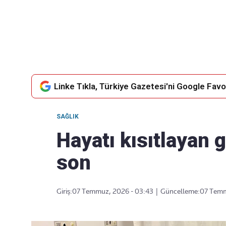
Takip Edin
Favori mecralarınızda haber
akışımıza ulaşın
Linke Tıkla, Türkiye Gazetesi'ni Google Favor
SAĞLIK
Hayatı kısıtlayan 
son
Giriş:
07 Temmuz, 2026 - 03:43
|
Güncelleme:
07 Temm