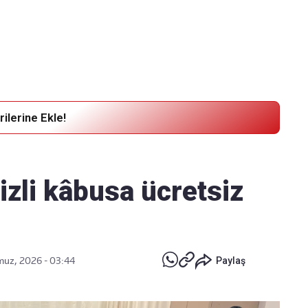
Haber Verin
Editör masamıza bilgi ve materyal
göndermek için
tıklayın
ilerine Ekle!
gizli kâbusa ücretsiz
uz, 2026 - 03:44
Paylaş