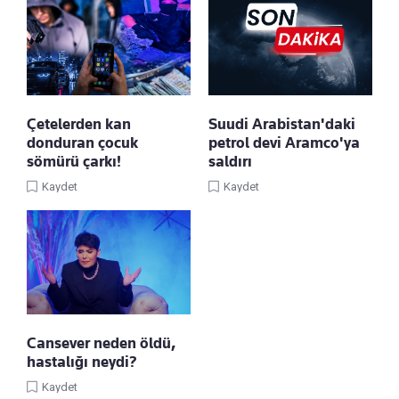
Çetelerden kan
Suudi Arabistan'daki
donduran çocuk
petrol devi Aramco'ya
sömürü çarkı!
saldırı
Kaydet
Kaydet
Cansever neden öldü,
hastalığı neydi?
Kaydet