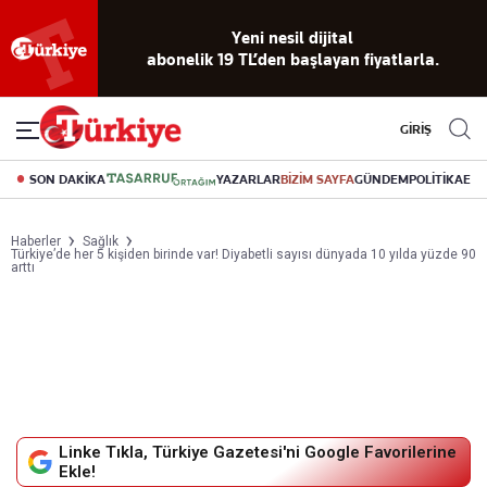
Reklamsız
56 yıllık
Akıllı haber
Eski gazeteleri
Yazarlarla
okuma
dijital arşiv
asistanı
indirme
canlı soru
deneyimi
cevap
GİRİŞ
SON DAKİKA
YAZARLAR
BİZİM SAYFA
GÜNDEM
POLİTİKA
EK
Haberler
Sağlık
Türkiye’de her 5 kişiden birinde var! Diyabetli sayısı dünyada 10 yılda yüzde 90
arttı
Linke Tıkla, Türkiye Gazetesi'ni Google Favorilerine
Ekle!