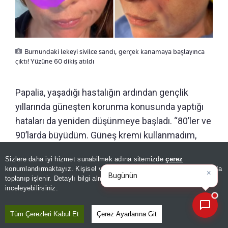
Burnundaki lekeyi sivilce sandı, gerçek kanamaya başlayınca
çıktı! Yüzüne 60 dikiş atıldı
Papalia, yaşadığı hastalığın ardından gençlik
yıllarında güneşten korunma konusunda yaptığı
hataları da yeniden düşünmeye başladı. “80’ler ve
90’larda büyüdüm. Güneş kremi kullanmadım,
solaryuma girdim ve sık sık güneş yanığı
Sizlere daha iyi hizmet sunabilmek adına sitemizde
çerez
×
yaşadım. Yapılmaması gereken her şeyi yaptım”
Bugünün öne çıkan manşetleri
konumlandırmaktayız. Kişisel verileriniz, KVKK ve GDPR kapsamında
ve gelişmeleri nele
|
diyen Papalia, gençken kendisini hastalıklara karşı
toplanıp işlenir. Detaylı bilgi almak için
Aydınlatma Metnimizi
📰
Son 30 güne ait haberleri, spor gelişmelerini veya yazar yazılarını sorgulayabilirsiniz.
inceleyebilirsiniz.
adeta dokunulmaz hissettiğini anlattı.
Tüm Çerezleri Kabul Et
Çerez Ayarlarına Git