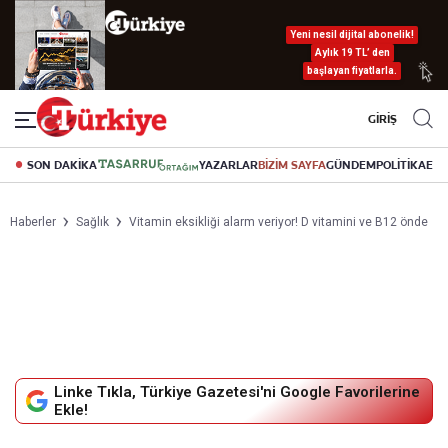
Yeni nesil dijital abonelik!
Aylık 19 TL’ den
başlayan fiyatlarla.
GİRİŞ
SON DAKİKA
YAZARLAR
BİZİM SAYFA
GÜNDEM
POLİTİKA
EK
Haberler
Sağlık
Vitamin eksikliği alarm veriyor! D vitamini ve B12 önde
Linke Tıkla, Türkiye Gazetesi'ni Google Favorilerine
Ekle!