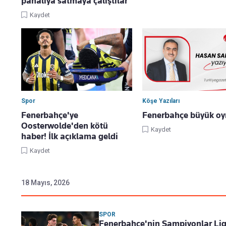
pahalıya satmaya çalıştılar
Kaydet
Spor
Köşe Yazıları
Fenerbahçe'ye
Fenerbahçe büyük oy
Oosterwolde'den kötü
Kaydet
haber! İlk açıklama geldi
Kaydet
18 Mayıs, 2026
SPOR
Fenerbahçe'nin Şampiyonlar Ligi