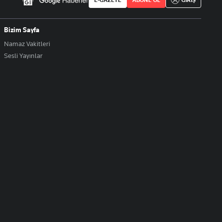
E-GAZETE
ABONE OL
GİRİŞ
Bizim Sayfa
Namaz Vakitleri
Sesli Yayınlar