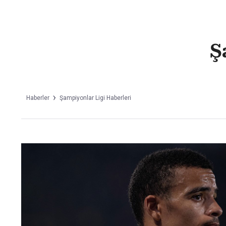
Takip Edin
Favori mecralarınızda haber akışımıza ulaşın
Ş
Haberler
Şampiyonlar Ligi Haberleri