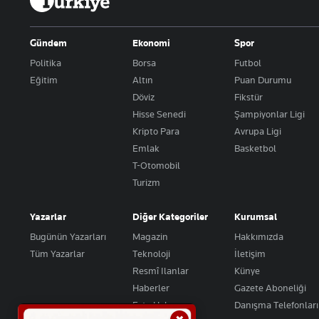
Gündem
Ekonomi
Spor
Politika
Borsa
Futbol
Eğitim
Altın
Puan Durumu
Döviz
Fikstür
Hisse Senedi
Şampiyonlar Ligi
Kripto Para
Avrupa Ligi
Emlak
Basketbol
T-Otomobil
Turizm
Yazarlar
Diğer Kategoriler
Kurumsal
Bugünün Yazarları
Magazin
Hakkımızda
Tüm Yazarlar
Teknoloji
İletişim
Resmî Ilanlar
Künye
Haberler
Gazete Aboneliği
Foto Haber
Danışma Telefonları