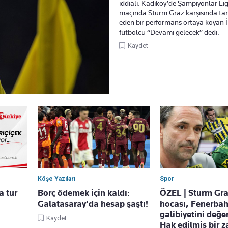
iddialı. Kadıköy’de Şampiyonlar Li
maçında Sturm Graz karşısında tar
eden bir performans ortaya koyan İ
futbolcu “Devamı gelecek” dedi.
Kaydet
Köşe Yazıları
Spor
a tur
Borç ödemek için kaldı:
ÖZEL | Sturm Gra
Galatasaray'da hesap şaştı!
hocası, Fenerba
galibiyetini değer
Kaydet
Hak edilmiş bir z