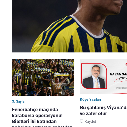
Köşe Yazıları
3. Sayfa
Bu şahlanış Viyana’d
Fenerbahçe maçında
ve zafer olur
karaborsa operasyonu!
Biletleri iki katından
Kaydet