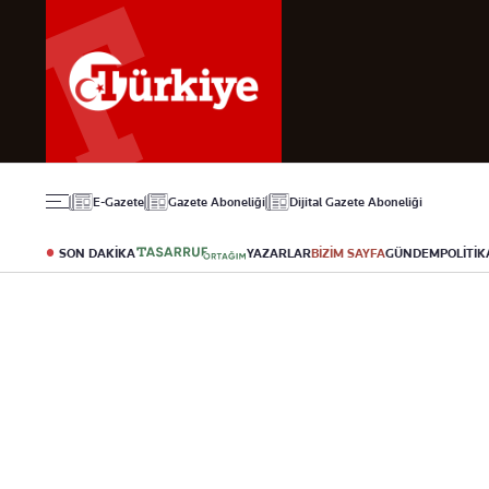
Gündem
Ekonomi
Spor
Politika
Borsa
Futbol
Eğitim
Altın
Puan Durumu
Döviz
Fikstür
Hisse Senedi
Şampiyonlar Ligi
Kripto Para
Avrupa Ligi
Emlak
Basketbol
E-Gazete
Gazete Aboneliği
Dijital Gazete Aboneliği
T-Otomobil
Turizm
SON DAKİKA
YAZARLAR
BİZİM SAYFA
GÜNDEM
POLİTİK
Yazarlar
Diğer Kategoriler
Kurumsal
Bugünün Yazarları
Magazin
Hakkımızda
Tüm Yazarlar
Teknoloji
İletişim
Resmî Ilanlar
Künye
Haberler
Gazete Aboneliği
Foto Haber
Danışma Telefonla
Video Galeri
Yasal
Reklam Ver