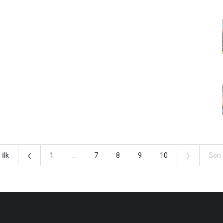
‹
›
İlk
1
...
7
8
9
10
Son