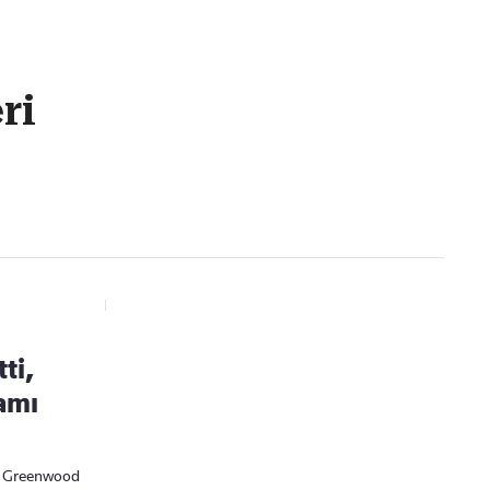
Kaçırmayın
ri
Ücretsiz üye olun, gündemi şekillendiren gelişmeleri önce siz duyun
ti,
amı
an Greenwood