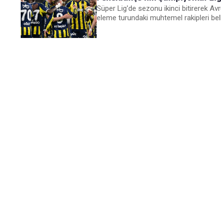
Süper Lig'de sezonu ikinci bitirerek Av
eleme turundaki muhtemel rakipleri bell