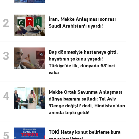
İran, Mekke Anlaşması sonrası
2
Suudi Arabistan'ı uyardı!
Baş dönmesiyle hastaneye gitti,
3
hayatının şokunu yaşadı!
Türkiye’de ilk, dünyada 68’inci
vaka
Mekke Ortak Savunma Anlaşması
4
dünya basınını salladı: Tel Aviv
'Denge değişti' dedi, Hindistan'dan
anında tepki geldi!
TOKİ Hatay konut belirleme kura
5