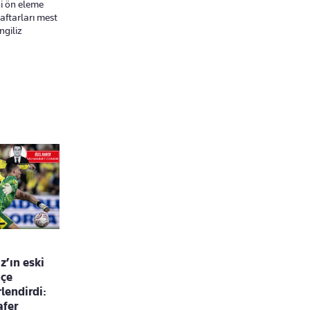
gi ön eleme
aftarları mest
ngiliz
z’ın eski
hçe
lendirdi:
afer