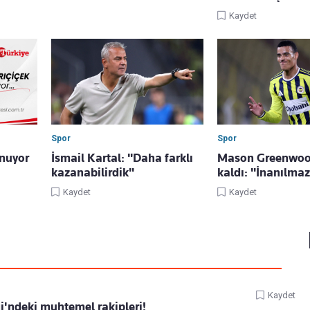
Kaydet
Spor
Spor
nuyor
İsmail Kartal: "Daha farklı
Mason Greenwoo
kazanabilirdik"
kaldı: "İnanılmaz
Kaydet
Kaydet
Kaydet
'ndeki muhtemel rakipleri!