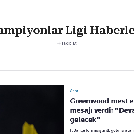
Haber Verin
ampiyonlar Ligi Haberle
Editör masamıza bilgi ve materyal göndermek için
tıklayın
+
Takip Et
Spor
Greenwood mest et
mesajı verdi: "Dev
gelecek"
F.Bahçe formasıyla ilk golünü at