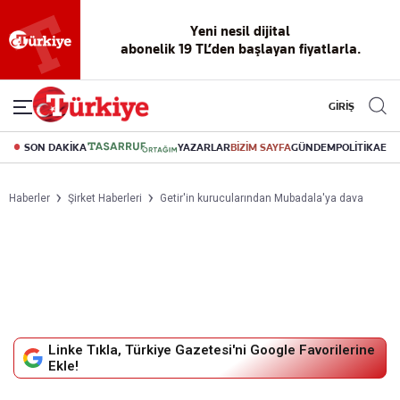
Reklamsız
56 yıllık
Akıllı haber
Eski gazeteleri
Yazarlarla
okuma
dijital arşiv
asistanı
indirme
canlı soru
deneyimi
cevap
GİRİŞ
SON DAKİKA
YAZARLAR
BİZİM SAYFA
GÜNDEM
POLİTİKA
EK
Haberler
Şirket Haberleri
Getir'in kurucularından Mubadala'ya dava
Linke Tıkla, Türkiye Gazetesi'ni Google Favorilerine
Ekle!