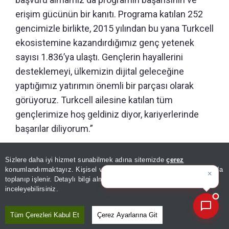
erişim gücünün bir kanıtı. Programa katılan 252
gencimizle birlikte, 2015 yılından bu yana Turkcell
ekosistemine kazandırdığımız genç yetenek
sayısı 1.836’ya ulaştı. Gençlerin hayallerini
desteklemeyi, ülkemizin dijital geleceğine
yaptığımız yatırımın önemli bir parçası olarak
görüyoruz. Turkcell ailesine katılan tüm
gençlerimize hoş geldiniz diyor, kariyerlerinde
başarılar diliyorum.”
Sizlere daha iyi hizmet sunabilmek adına sitemizde
çerez
×
Bugünün öne çıkan manşetleri
konumlandırmaktayız. Kişisel verileriniz, KVKK ve GDPR kapsamında
ve g
|
toplanıp işlenir. Detaylı bilgi almak için
Aydınlatma Metnimizi
📰
Son 30 güne ait haberleri, spor gelişmelerini veya yazar yazılarını sorgulayabilirsiniz.
inceleyebilirsiniz.
Tüm Çerezleri Kabul Et
Çerez Ayarlarına Git