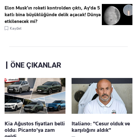
Elon Musk’ın roketi kontrolden çıktı, Ay'da 5
katlı bina büyüklüğünde delik açacak! Dünya
etkilenecek mi?
Kaydet
ÖNE ÇIKANLAR
Kia Ağustos fiyatları belli
Italiano: "Cesur olduk ve
oldu: Picanto'ya zam
karşılığını aldık"
geldi