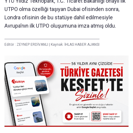
YTÜ Yıldız Teknopark, T.C. Ticaret Bakanlığı onaylı ilk
UTPO olma özelliği taşıyan Dubai ofisinden sonra,
Londra ofisinin de bu statüye dahil edilmesiyle
Avrupa’nın ilk UTPO oluşumuna imza atmış oldu.
Editör :
ZEYNEP ERDİVANLI
|
Kaynak: İHLAS HABER AJANSI