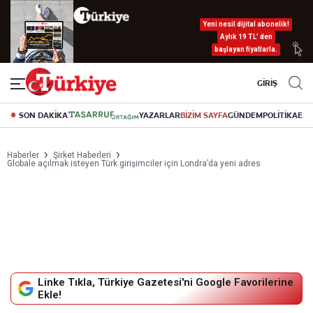
Yeni nesil dijital abonelik!
Aylık 19 TL’ den
başlayan fiyatlarla.
GİRİŞ
SON DAKİKA
YAZARLAR
BİZİM SAYFA
GÜNDEM
POLİTİKA
EK
Haberler
Şirket Haberleri
Globale açılmak isteyen Türk girişimciler için Londra’da yeni adres
Linke Tıkla, Türkiye Gazetesi'ni Google Favorilerine
Ekle!