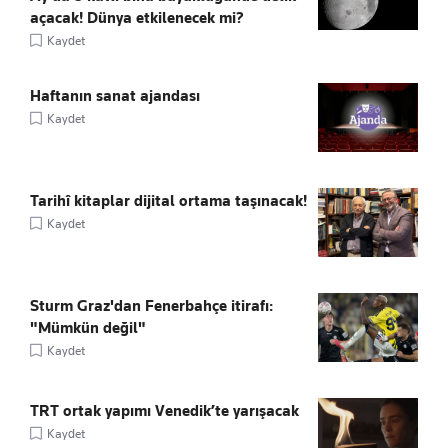
açacak! Dünya etkilenecek mi?
Kaydet
Haftanın sanat ajandası
Kaydet
Tarihî kitaplar dijital ortama taşınacak!
Kaydet
Sturm Graz'dan Fenerbahçe itirafı:
"Mümkün değil"
Kaydet
TRT ortak yapımı Venedik’te yarışacak
Kaydet