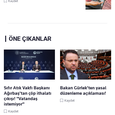
Kaydet
ÖNE ÇIKANLAR
Sıfır Atık Vakfı Başkanı
Bakan Gürlek'ten yasal
Ağırbaş'tan çöp ithalatı
düzenleme açıklaması!
çıkışı! "Vatandaş
Kaydet
istemiyor"
Kaydet