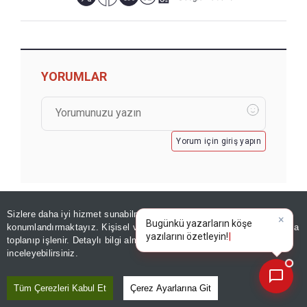
YORUMLAR
Yorum için giriş yapın
Sizlere daha iyi hizmet sunabilmek adına sitemizde
çerez
×
Bugünkü yazarların köşe
konumlandırmaktayız. Kişisel verileriniz, KVKK ve GDPR kapsamında
yazılarını özetleyin!
|
toplanıp işlenir. Detaylı bilgi almak için
Aydınlatma Metnimizi
📰
Son 30 güne ait haberleri, spor gelişmelerini veya yazar yazılarını sorgulayabilirsiniz.
GÖZDEN KAÇMASIN
inceleyebilirsiniz.
Tüm Çerezleri Kabul Et
Çerez Ayarlarına Git
Sıcaklardan bunalanlara ilaç gibi
uygulama: Sizi görüp gölgeden