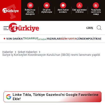
Reklamsız
56 yıllık
Akıllı haber
Eski gazeteleri
Yazarlarla
okuma
dijital arşiv
asistanı
indirme
canlı soru
deneyimi
cevap
GİRİŞ
SON DAKİKA
YAZARLAR
BİZİM SAYFA
GÜNDEM
POLİTİKA
EK
Haberler
Şirket Haberleri
Suriye İş Konseyleri Koordinasyon Kurulu’nun (SBCB) resmi lansmanı yapıldı
Linke Tıkla, Türkiye Gazetesi'ni Google Favorilerine
Ekle!