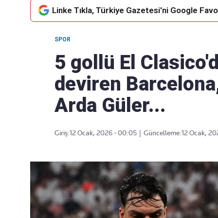
Linke Tıkla, Türkiye Gazetesi'ni Google Favor
SPOR
Takip Edin
Favori mecralarınızda haber
5 gollü El Clasico'
akışımıza ulaşın
deviren Barcelona
Arda Güler...
Giriş:
12 Ocak, 2026 - 00:05
|
Güncelleme:
12 Ocak, 202