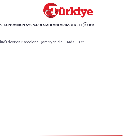
Dünya
Yaşam
Kültür-Sanat
Orta Doğu
Sağlık
Sinema
Avrupa
Hava Durumu
Arkeoloji
A
EKONOMİ
DÜNYA
SPOR
RESMİ İLANLAR
HABER JET
İzle
Amerika
Yemek
Kitap
Afrika
Seyahat
Tarih
rid'i deviren Barcelona, şampiyon oldu! Arda Güler...
İsrail-Gazze
Aktüel
Uygulamalar