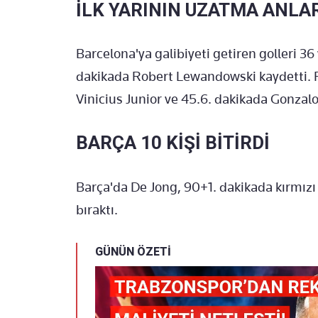
İLK YARININ UZATMA ANLA
Barcelona'ya galibiyeti getiren golleri 3
dakikada Robert Lewandowski kaydetti. Re
Vinicius Junior ve 45.6. dakikada Gonzalo 
BARÇA 10 KİŞİ BİTİRDİ
Barça'da De Jong, 90+1. dakikada kırmızı 
bıraktı.
GÜNÜN ÖZETİ