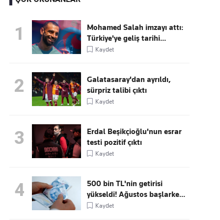
Mohamed Salah imzayı attı:
1
Türkiye'ye geliş tarihi...
Kaçırmayın
Kaydet
Ücretsiz üye olun, gündemi
şekillendiren gelişmeleri önce siz duyun
Galatasaray'dan ayrıldı,
2
sürpriz talibi çıktı
Kaydet
Erdal Beşikçioğlu'nun esrar
3
testi pozitif çıktı
Kaydet
500 bin TL'nin getirisi
4
yükseldi! Ağustos başlarke...
Kaydet