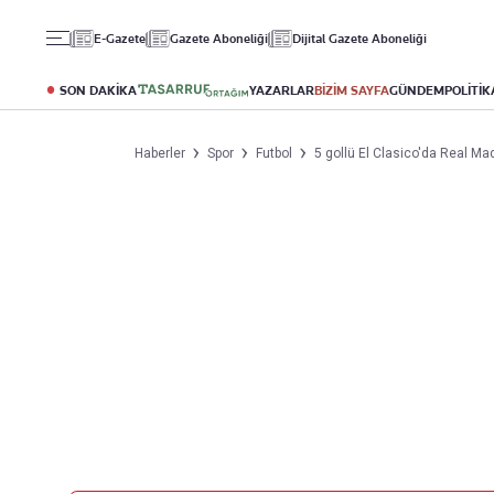
Gündem
Ekonomi
Spor
E-Gazete
Gazete Aboneliği
Dijital Gazete Aboneliği
Politika
Borsa
Futbol
Eğitim
Altın
Puan Durumu
SON DAKİKA
YAZARLAR
BİZİM SAYFA
GÜNDEM
POLİTİK
Döviz
Fikstür
Hisse Senedi
Şampiyonlar Ligi
Haberler
Spor
Futbol
5 gollü El Clasico'da Real Mad
Kripto Para
Avrupa Ligi
Emlak
Basketbol
T-Otomobil
Turizm
Yazarlar
Diğer Kategoriler
Kurumsal
Bugünün Yazarları
Magazin
Hakkımızda
Tüm Yazarlar
Teknoloji
İletişim
Resmî Ilanlar
Künye
Haberler
Gazete Aboneliği
Foto Haber
Danışma Telefonları
Video Galeri
Yasal
Reklam Ver