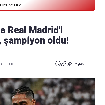
ilerine Ekle!
Haber Verin
Editör masamıza bilgi ve materyal
da Real Madrid'i
göndermek için
tıklayın
, şampiyon oldu!
6 - 00:11
Paylaş