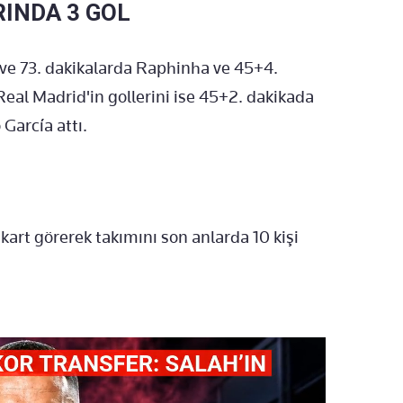
RINDA 3 GOL
6 ve 73. dakikalarda Raphinha ve 45+4.
al Madrid'in gollerini ise 45+2. dakikada
García attı.
kart görerek takımını son anlarda 10 kişi