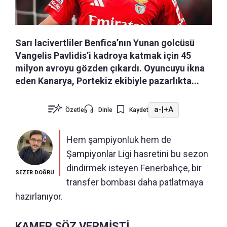
Sarı lacivertliler Benfica’nın Yunan golcüsü
Vangelis Pavlidis’i kadroya katmak için 45
milyon avroyu gözden çıkardı. Oyuncuyu ikna
eden Kanarya, Portekiz ekibiyle pazarlıkta...
a-
|
+A
Özetle
Dinle
Kaydet
Hem şampiyonluk hem de
Şampiyonlar Ligi hasretini bu sezon
dindirmek isteyen Fenerbahçe, bir
SEZER DOĞRU
transfer bombası daha patlatmaya
hazırlanıyor.
KAMER SÖZ VERMİŞTİ