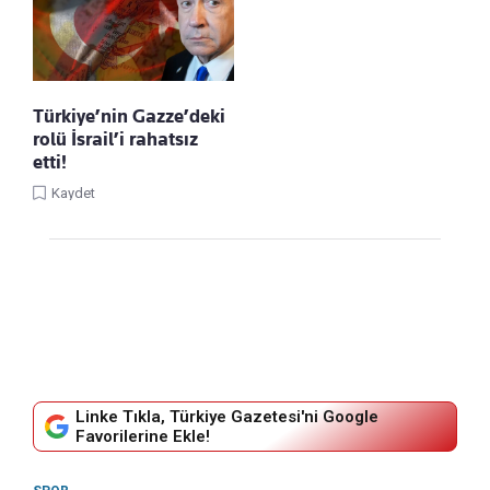
Türkiye’nin Gazze’deki
rolü İsrail’i rahatsız
etti!
Kaydet
Linke Tıkla, Türkiye Gazetesi'ni Google
Favorilerine Ekle!