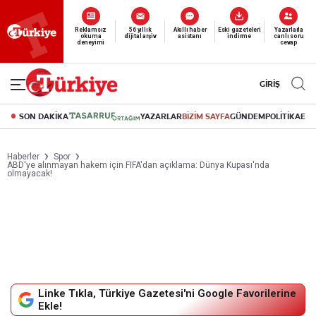
Yeni nesil dijital
abonelik 19 TL’den başlayan fiyatlarla.
GİRİŞ
SON DAKİKA
YAZARLAR
BİZİM SAYFA
GÜNDEM
POLİTİKA
EK
Haberler
Spor
ABD'ye alınmayan hakem için FIFA'dan açıklama: Dünya Kupası'nda
olmayacak!
Linke Tıkla, Türkiye Gazetesi'ni Google Favorilerine
Ekle!