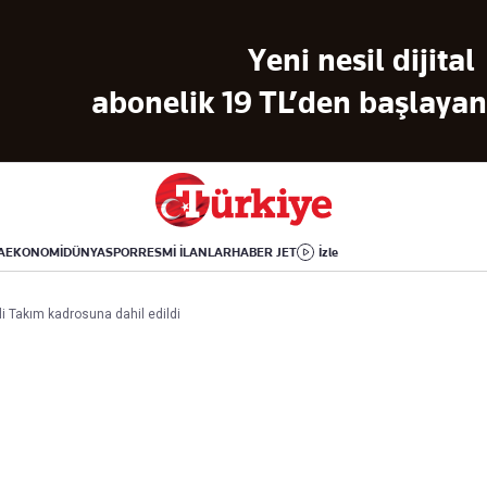
Dünya
Yaşam
Kültür-Sanat
Yeni nesil dijital
Orta Doğu
Sağlık
Sinema
Avrupa
Hava Durumu
Arkeoloji
abonelik 19 TL’den başlayan 
Amerika
Yemek
Kitap
Afrika
Seyahat
Tarih
İsrail-Gazze
Aktüel
A
EKONOMİ
DÜNYA
SPOR
RESMİ İLANLAR
HABER JET
İzle
Uygulamalar
i Takım kadrosuna dahil edildi