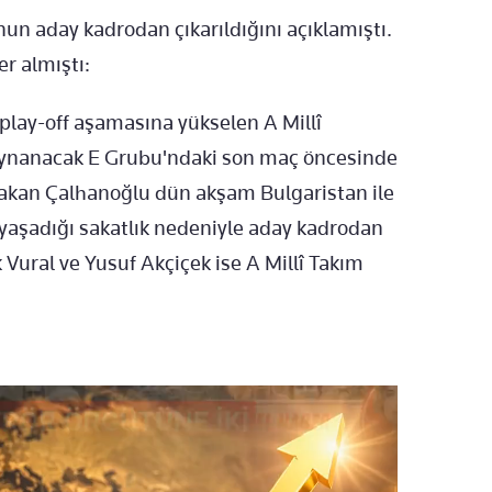
n aday kadrodan çıkarıldığını açıklamıştı.
r almıştı:
lay-off aşamasına yükselen A Millî
oynanacak E Grubu'ndaki son maç öncesinde
 Hakan Çalhanoğlu dün akşam Bulgaristan ile
yaşadığı sakatlık nedeniyle aday kadrodan
 Vural ve Yusuf Akçiçek ise A Millî Takım