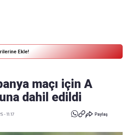
Haber Verin
Editör masamıza bilgi ve materyal
göndermek için
tıklayın
ilerine Ekle!
anya maçı için A
una dahil edildi
 - 11:17
Paylaş