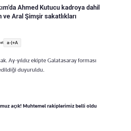
akım'da Ahmed Kutucu kadroya dahil
n ve Aral Şimşir sakatlıkları
a-
|
+A
et
cak. Ay-yıldız ekipte Galatasaray forması
dildiği duyuruldu.
uz açık! Muhtemel rakiplerimiz belli oldu