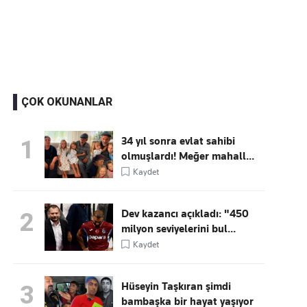
Kaçırmayın
Ücretsiz üye olun, gündemi
şekillendiren gelişmeleri önce siz duyun
ÇOK OKUNANLAR
34 yıl sonra evlat sahibi
1
olmuşlardı! Meğer mahall...
Kaydet
Dev kazancı açıkladı: "450
2
milyon seviyelerini bul...
Kaydet
Hüseyin Taşkıran şimdi
3
bambaşka bir hayat yaşıyor