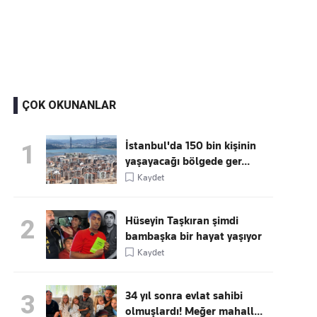
Kaçırmayın
Ücretsiz üye olun, gündemi
şekillendiren gelişmeleri önce siz duyun
ÇOK OKUNANLAR
İstanbul'da 150 bin kişinin
1
yaşayacağı bölgede ger...
Kaydet
Hüseyin Taşkıran şimdi
2
bambaşka bir hayat yaşıyor
Kaydet
34 yıl sonra evlat sahibi
3
olmuşlardı! Meğer mahall...