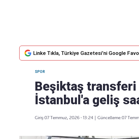
Takip Edin
Favori mecralarınızda haber
akışımıza ulaşın
Linke Tıkla, Türkiye Gazetesi'ni Google Favor
SPOR
Beşiktaş transfer
İstanbul'a geliş saa
Giriş:
07 Temmuz, 2026 - 13:24
|
Güncelleme:
07 Temmu