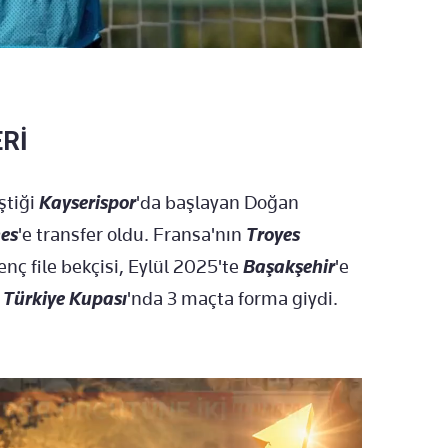
Rİ
ştiği
Kayserispor
'da başlayan Doğan
es
'e transfer oldu. Fransa'nın
Troyes
nç file bekçisi, Eylül 2025'te
Başakşehir
'e
n
Türkiye Kupası
'nda 3 maçta forma giydi.