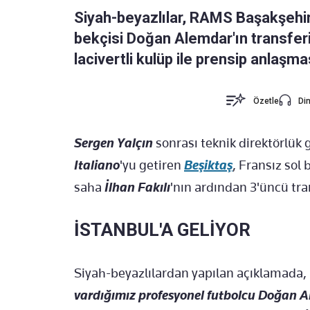
Siyah-beyazlılar, RAMS Başakşehir
bekçisi Doğan Alemdar'ın transfe
lacivertli kulüp ile prensip anlaşmas
Özetle
Din
Sergen Yalçın
sonrası teknik direktörlük g
Italiano
'yu getiren
Beşiktaş
, Fransız sol
saha
İlhan Fakılı
'nın ardından 3'üncü tra
İSTANBUL'A GELİYOR
Siyah-beyazlılardan yapılan açıklamada, 
vardığımız profesyonel futbolcu Doğan Ale