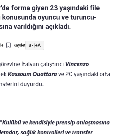
'de forma giyen 23 yaşındaki file
ri konusunda oyuncu ve turuncu-
ına varıldığını açıkladı.
a-
|
+A
le
Kaydet
örevine İtalyan çalıştırıcı
Vincenzo
 bek
Kassoum Ouattara
ve 20 yaşındaki orta
nsferini duyurdu.
"
Kulübü ve kendisiyle prensip anlaşmasına
mdar, sağlık kontrolleri ve transfer