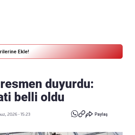
Haber Verin
Editör masamıza bilgi ve materyal
göndermek için
tıklayın
ilerine Ekle!
i resmen duyurdu:
ti belli oldu
z, 2026 - 15:23
Paylaş