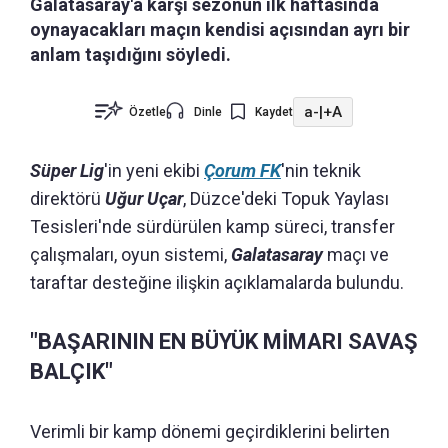
Galatasaray'a karşı sezonun ilk haftasında
oynayacakları maçın kendisi açısından ayrı bir
anlam taşıdığını söyledi.
a-
|
+A
Özetle
Dinle
Kaydet
Süper Lig
'in yeni ekibi
Çorum FK
'nin teknik
direktörü
Uğur Uçar
, Düzce'deki Topuk Yaylası
Tesisleri'nde sürdürülen kamp süreci, transfer
çalışmaları, oyun sistemi,
Galatasaray
maçı ve
taraftar desteğine ilişkin açıklamalarda bulundu.
"BAŞARININ EN BÜYÜK MİMARI SAVAŞ
BALÇIK"
Verimli bir kamp dönemi geçirdiklerini belirten