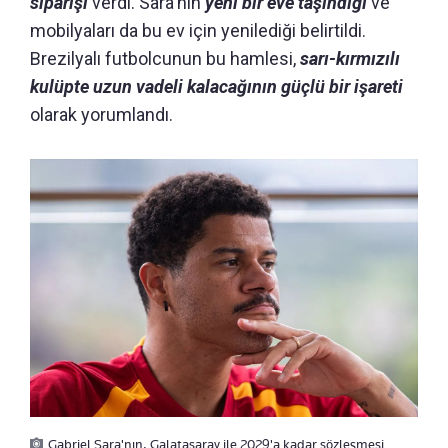
siparişi
verdi. Sara'nın
yeni bir eve taşındığı
ve
mobilyaları da bu ev için yenilediği belirtildi.
Brezilyalı futbolcunun bu hamlesi,
sarı-kırmızılı
kulüpte uzun vadeli kalacağının güçlü bir işareti
olarak yorumlandı.
Gabriel Sara'nın, Galatasaray ile 2029'a kadar sözleşmesi