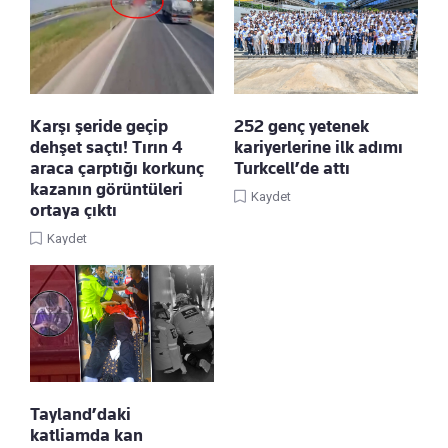
Karşı şeride geçip
252 genç yetenek
dehşet saçtı! Tırın 4
kariyerlerine ilk adımı
araca çarptığı korkunç
Turkcell’de attı
kazanın görüntüleri
Kaydet
ortaya çıktı
Kaydet
Tayland’daki
katliamda kan