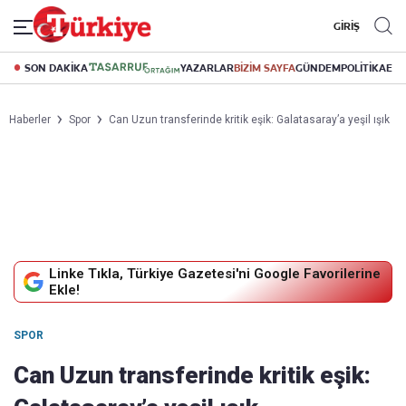
GİRİŞ
SON DAKİKA
YAZARLAR
BİZİM SAYFA
GÜNDEM
POLİTİKA
EK
Haberler
Spor
Can Uzun transferinde kritik eşik: Galatasaray’a yeşil ışık
Linke Tıkla, Türkiye Gazetesi'ni Google Favorilerine
Ekle!
SPOR
Can Uzun transferinde kritik eşik: