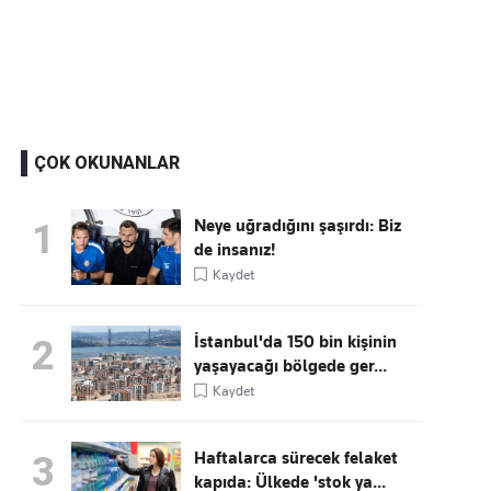
Kaçırmayın
Ücretsiz üye olun, gündemi
şekillendiren gelişmeleri önce siz duyun
ÇOK OKUNANLAR
Neye uğradığını şaşırdı: Biz
1
de insanız!
Kaydet
İstanbul'da 150 bin kişinin
2
yaşayacağı bölgede ger...
Kaydet
Haftalarca sürecek felaket
3
kapıda: Ülkede 'stok ya...