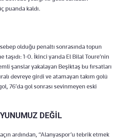
üç puanda kaldı.
un sebep olduğu penaltı sonrasında topun
taşıdı: 1-0. İkinci yarıda El Bilal Toure’nin
emli şanslar yakalayan Beşiktaş bu fırsatları
ralı devreye girdi ve atamayan takım golü
gol, 76’da gol sonrası sevinmeyen eski
 OYUNUMUZ DEĞİL
maçın ardından, “Alanyaspor’u tebrik etmek