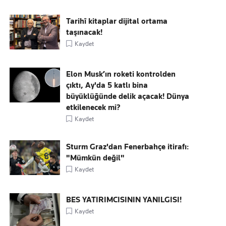
Tarihî kitaplar dijital ortama
taşınacak!
Kaydet
Elon Musk’ın roketi kontrolden
çıktı, Ay'da 5 katlı bina
büyüklüğünde delik açacak! Dünya
etkilenecek mi?
Kaydet
Sturm Graz'dan Fenerbahçe itirafı:
"Mümkün değil"
Kaydet
BES YATIRIMCISININ YANILGISI!
Kaydet