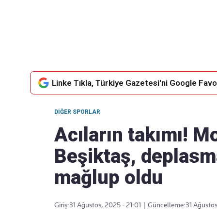
Takip Edin
Favori mecralarınızda haber
akışımıza ulaşın
Linke Tıkla, Türkiye Gazetesi'ni Google Favor
DIĞER SPORLAR
Acıların takımı! M
Beşiktaş, deplasm
mağlup oldu
Giriş:
31 Ağustos, 2025 - 21:01
|
Güncelleme:
31 Ağustos