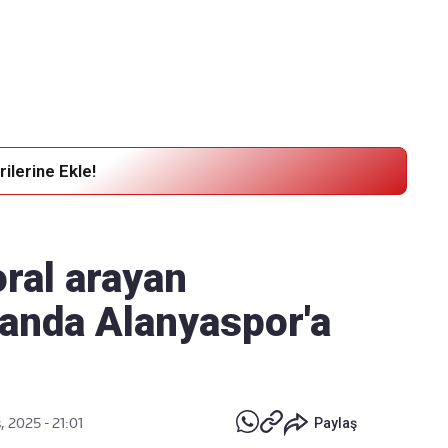
Haber Verin
Editör masamıza bilgi ve materyal
göndermek için
tıklayın
ilerine Ekle!
oral arayan
anda Alanyaspor'a
, 2025 - 21:01
Paylaş