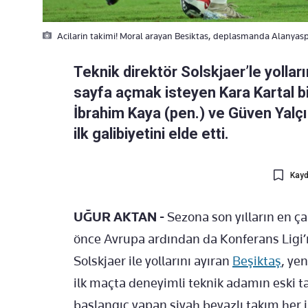
Acilarin takimi! Moral arayan Besiktas, deplasmanda Alanyas
Teknik direktör Solskjaer’le yollar
sayfa açmak isteyen Kara Kartal bi
İbrahim Kaya (pen.) ve Güven Yalçı
ilk galibiyetini elde etti.
Kayd
UĞUR AKTAN -
Sezona son yılların en ça
önce Avrupa ardından da Konferans Ligi
Solskjaer ile yollarını ayıran
Beşiktaş
, ye
ilk maçta deneyimli teknik adamın eski t
başlangıç yapan siyah beyazlı takım her i