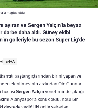
por'a maglup oldu
ını ayıran ve Sergen Yalçın’la beyaz
r darbe daha aldı. Güney ekibi
n’ın golleriyle bu sezon Süper Lig’de
a-
|
+A
et
lkantılı başlangıçlarından birini yapan ve
’nden elenilmesinin ardından Ole Gunnar
ni hocası
Sergen Yalçın
yönetiminde çıktığı
akımı Alanyaspor’a konuk oldu. Kötü bir
ki devrede yediği iki golle sahadan