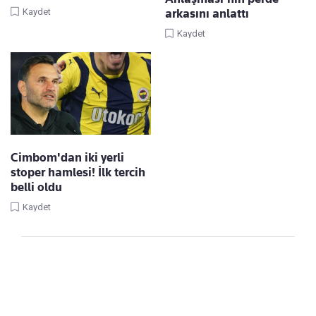
arkasını anlattı
Kaydet
Kaydet
Cimbom'dan iki yerli
stoper hamlesi! İlk tercih
belli oldu
Kaydet