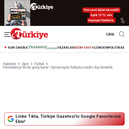
Yeni nesil dijital abonelik!
Aylık 19 TL’ den
başlayan fiyatlarla.
GİRİŞ
SON DAKİKA
YAZARLAR
BİZİM SAYFA
GÜNDEM
POLİTİKA
EK
Haberler
Spor
Futbol
Fenerbahçe'de bir garip karar: Oynamayan futbolcu kadro dışı bırakıldı
Linke Tıkla, Türkiye Gazetesi'ni Google Favorilerine
Ekle!