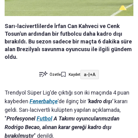
Sarı-lacivertlilerde İrfan Can Kahveci ve Cenk
Tosun'un ardından bir futbolcu daha kadro dışı
bırakıldı. Bu sezon sadece bir maçta 6 dakika süre
alan Brezilyalı savunma oyuncusu ile ilgili gündem
oldu.
a-
|
+A
Özetle
Kaydet
Trendyol Süper Lig'de çıktığı son iki maçında 4 puan
kaybeden
Fenerbahçe
'de ilginç bir
'kadro dışı'
kararı
geldi. Sarı-lacivertli kulüpten yapılan açıklamada,
"
Profesyonel
Futbol
A Takımı oyuncularımızdan
Rodrigo Becao, alınan karar gereği kadro dışı
bırakılmıştır
" denildi.