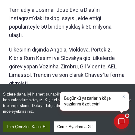
Tam adıyla Josimar Jose Evora Dias'ın
Instagram'daki takipçi sayısı, elde ettiği
popülariteyle 50 binden yaklaşık 30 milyona
ulaştı.
Ülkesinin dışında Angola, Moldova, Portekiz,
Kıbrıs Rum Kesimi ve Slovakya gibi ülkelerde
görev yapan Vozinha, Zimbru, Gil Vicente, AEL
Limassol, Trencin ve son olarak Chaves'te forma
giymişti.
Sizlere daha iyi hizmet sunabilmek adına sitemizde
çerez
konumlandırmaktayız. Kişisel verileriniz, KVKK ve GDPR kapsamında
×
Editör :
MAHMUT EKİNCİ
|
Kaynak: ANADOLU AJANSI
|
toplanıp işlenir. Detaylı bilgi almak için
Aydınlatma Metnimizi
📰
Son 30 güne ait haberleri, spor gelişmelerini veya yazar yazılarını sorgulayabilirsiniz.
inceleyebilirsiniz.
Paylaş
Tüm Çerezleri Kabul Et
Çerez Ayarlarına Git
Yayın Tarihi
|
06 Ağustos, 2026 - 05:39