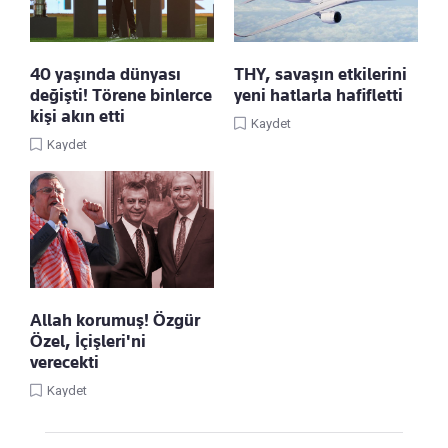
40 yaşında dünyası
THY, savaşın etkilerini
değişti! Törene binlerce
yeni hatlarla hafifletti
kişi akın etti
Kaydet
Kaydet
Allah korumuş! Özgür
Özel, İçişleri'ni
verecekti
Kaydet