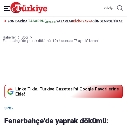
GİRİŞ
SON DAKİKA
YAZARLAR
BİZİM SAYFA
GÜNDEM
POLİTİKA
EK
Haberler
Spor
Fenerbahçe'de yaprak dökümü: 10+4 sonrası "7 ayrılık" kararı!
Linke Tıkla, Türkiye Gazetesi'ni Google Favorilerine
Ekle!
SPOR
Fenerbahçe'de yaprak dökümü: