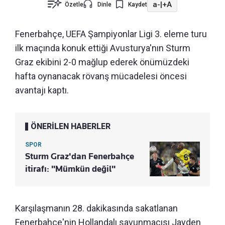
a-
|
+A
Özetle
Dinle
Kaydet
Fenerbahçe, UEFA Şampiyonlar Ligi 3. eleme turu
ilk maçında konuk ettiği Avusturya'nın Sturm
Graz ekibini 2-0 mağlup ederek önümüzdeki
hafta oynanacak rövanş mücadelesi öncesi
avantajı kaptı.
ÖNERİLEN HABERLER
SPOR
Sturm Graz'dan Fenerbahçe
itirafı: "Mümkün değil"
Karşılaşmanın 28. dakikasında sakatlanan
Fenerbahçe'nin Hollandalı savunmacısı Jayden