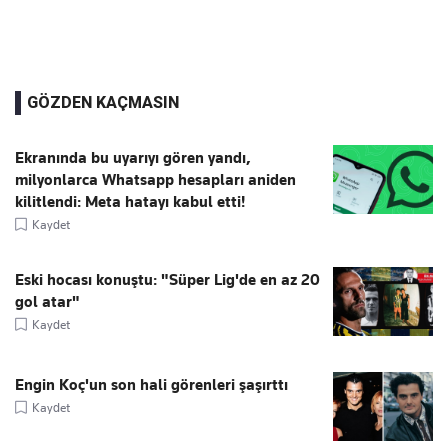
GÖZDEN KAÇMASIN
Ekranında bu uyarıyı gören yandı,
milyonlarca Whatsapp hesapları aniden
kilitlendi: Meta hatayı kabul etti!
Kaydet
Eski hocası konuştu: "Süper Lig'de en az 20
gol atar"
Kaydet
Engin Koç'un son hali görenleri şaşırttı
Kaydet