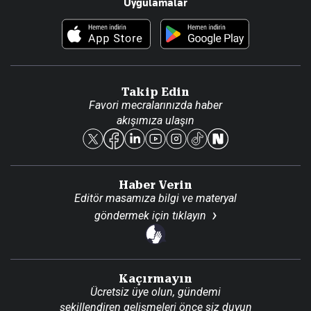
Uygulamalar
Haberler
İletişim
Foto Haber
Künye
Video Galeri
Gazete Aboneliği
Danışma Telefonları
Takip Edin
Favori mecralarınızda haber
Yasal
akışımıza ulaşın
Reklam Ver
Haber Verin
Editör masamıza bilgi ve materyal
göndermek için
tıklayın
Kaçırmayın
Ücretsiz üye olun, gündemi
şekillendiren gelişmeleri önce siz duyun