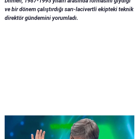
Dilmen, 1987-1995 yılalrı arasında formasını giydiği
ve bir dönem çalıştırdığı sarı-lacivertli ekipteki teknik
direktör gündemini yorumladı.