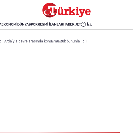
Dünya
Yaşam
Kültür-Sanat
Orta Doğu
Sağlık
Sinema
Avrupa
Hava Durumu
Arkeoloji
A
EKONOMİ
DÜNYA
SPOR
RESMİ İLANLAR
HABER JET
İzle
Amerika
Yemek
Kitap
Afrika
Seyahat
Tarih
ı: Arda'yla devre arasında konuşmuştuk bununla ilgili
İsrail-Gazze
Aktüel
Uygulamalar