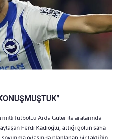
İ KONUŞMUŞTUK"
illi futbolcu Arda Güler ile aralarında
ylaşan Ferdi Kadıoğlu, attığı golün saha
, soyunma odasında planlanan bir taktiğin