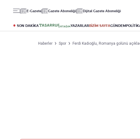
Gündem
Ekonomi
Spor
E-Gazete
Gazete Aboneliği
Dijital Gazete Aboneliği
Politika
Borsa
Futbol
Eğitim
Altın
Puan Durumu
SON DAKİKA
YAZARLAR
BİZİM SAYFA
GÜNDEM
POLİTİK
Döviz
Fikstür
Hisse Senedi
Şampiyonlar Ligi
Haberler
Spor
Ferdi Kadıoğlu, Romanya golünü açıklad
Kripto Para
Avrupa Ligi
Emlak
Basketbol
T-Otomobil
Turizm
Yazarlar
Diğer Kategoriler
Kurumsal
Bugünün Yazarları
Magazin
Hakkımızda
Tüm Yazarlar
Teknoloji
İletişim
Resmî Ilanlar
Künye
Haberler
Gazete Aboneliği
Foto Haber
Danışma Telefonları
Video Galeri
Yasal
Reklam Ver