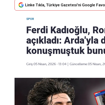
Linke Tıkla, Türkiye Gazetesi'ni Google Favor
SPOR
Takip Edin
Favori mecralarınızda haber
Ferdi Kadıoğlu, R
akışımıza ulaşın
açıkladı: Arda'yla
konuşmuştuk bunun
Giriş:
05 Nisan, 2026 - 13:04
|
Güncelleme:
05 Nisan, 2