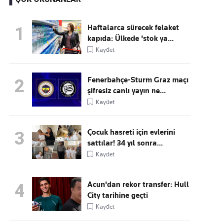
Haftalarca sürecek felaket
1
kapıda: Ülkede 'stok ya...
Kaçırmayın
Kaydet
Ücretsiz üye olun, gündemi
şekillendiren gelişmeleri önce siz duyun
Fenerbahçe-Sturm Graz maçı
2
şifresiz canlı yayın ne...
Kaydet
Çocuk hasreti için evlerini
3
sattılar! 34 yıl sonra...
Kaydet
Acun'dan rekor transfer: Hull
4
City tarihine geçti
Kaydet