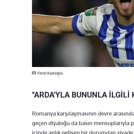
Ferdi Kadıoğlu
"ARDA'YLA BUNUNLA İLGİL
Romanya karşılaşmasının devre arasında m
geçen diyaloğu da basın mensuplarıyla pa
içinde anlık gelişen bir durumdan ziyade