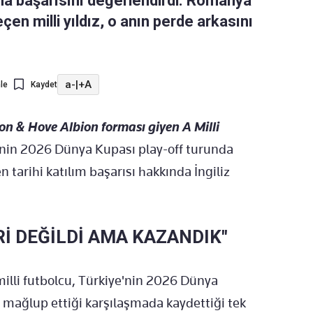
a başarısını değerlendirdi. Romanya
eçen milli yıldız, o anın perde arkasını
a-
|
+A
le
Kaydet
on & Hove Albion forması giyen A Milli
e'nin 2026 Dünya Kupası play-off turunda
n tarihi katılım başarısı hakkında İngiliz
Rİ DEĞİLDİ AMA KAZANDIK"
milli futbolcu, Türkiye'nin 2026 Dünya
ı mağlup ettiği karşılaşmada kaydettiği tek