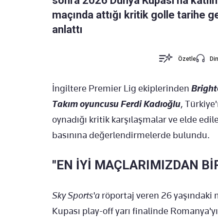
sonra 2026 Dünya Kupası'na katılm
maçında attığı kritik golle tarihe g
anlattı
Özetle
Din
İngiltere Premier Lig ekiplerinden
Bright
Takım oyuncusu Ferdi Kadıoğlu
, Türkiy
oynadığı kritik karşılaşmalar ve elde edile
basınına değerlendirmelerde bulundu.
"EN İYİ MAÇLARIMIZDAN Bİ
Sky Sports'a
röportaj veren 26 yaşındaki 
Kupası play-off yarı finalinde Romanya'y