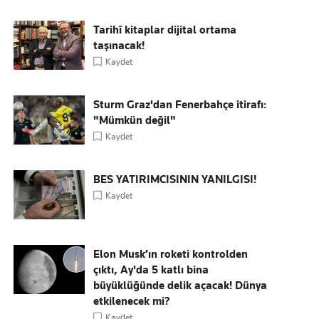
Tarihî kitaplar dijital ortama
taşınacak!
Kaydet
Sturm Graz'dan Fenerbahçe itirafı:
"Mümkün değil"
Kaydet
BES YATIRIMCISININ YANILGISI!
Kaydet
Elon Musk’ın roketi kontrolden
çıktı, Ay'da 5 katlı bina
büyüklüğünde delik açacak! Dünya
etkilenecek mi?
Kaydet