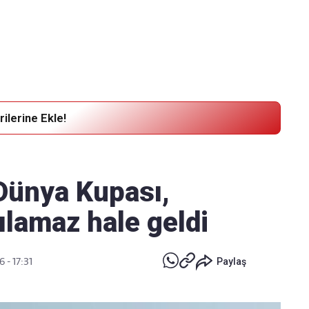
Haber Verin
Editör masamıza bilgi ve materyal
göndermek için
tıklayın
ilerine Ekle!
 Dünya Kupası,
şılamaz hale geldi
 - 17:31
Paylaş