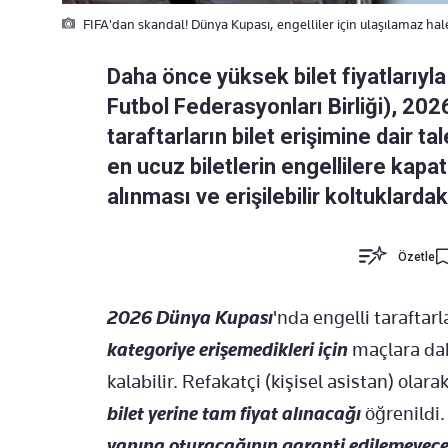
FIFA'dan skandal! Dünya Kupası, engelliler için ulaşılamaz hal
Daha önce yüksek bilet fiyatlarıyl
Futbol Federasyonları Birliği), 20
taraftarların bilet erişimine dair 
en ucuz biletlerin engellilere kapa
alınması ve erişilebilir koltuklardak
Özetle
2026 Dünya Kupası
'nda engelli taraftarl
kategoriye erişemedikleri için
maçlara dah
kalabilir. Refakatçi (kişisel asistan) olara
bilet yerine tam fiyat alınacağı
öğrenildi.
yanına oturacağının garanti edilemeyece