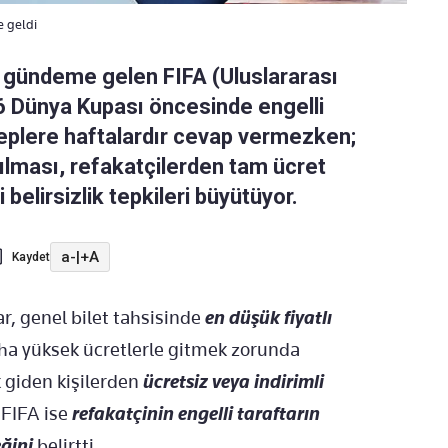
e geldi
a gündeme gelen FIFA (Uluslararası
26 Dünya Kupası öncesinde engelli
taleplere haftalardır cevap vermezken;
tılması, refakatçilerden tam ücret
i belirsizlik tepkileri büyütüyor.
a-
|
+A
Kaydet
ar, genel bilet tahsisinde
en düşük fiyatlı
a yüksek ücretlerle gitmek zorunda
k giden kişilerden
ücretsiz veya indirimli
 FIFA ise
refakatçinin engelli taraftarın
ğini
belirtti.