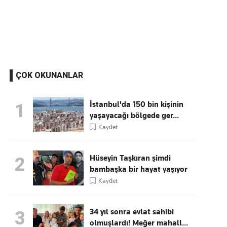
Kaçırmayın
Ücretsiz üye olun, gündemi
şekillendiren gelişmeleri önce siz duyun
ÇOK OKUNANLAR
İstanbul'da 150 bin kişinin
1
yaşayacağı bölgede ger...
Kaydet
Hüseyin Taşkıran şimdi
2
bambaşka bir hayat yaşıyor
Kaydet
34 yıl sonra evlat sahibi
3
olmuşlardı! Meğer mahall...